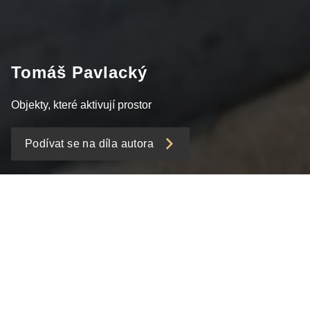
Tomáš Pavlacký
Objekty, které aktivují prostor
Podívat se na díla autora
Mezi tradičním
sochařstvím a radikálním
konceptem
Tomáš Pavlacký
(*1988) patří k nejvýraznějším