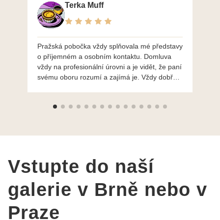
Terka Muff
Pražská pobočka vždy splňovala mé představy
Po
o příjemném a osobním kontaktu. Domluva
mo
vždy na profesionální úrovni a je vidět, že paní
ná
svému oboru rozumí a zajímá je. Vždy dobře a
do
ochotně poradily a šperky mi dělají jen radost.
Moc děkuji a doporučuji se obrátit s radou i při
výběru, jak už bylo napsáno - na požádání
Vám šperky z Brna dorazí i do Prahy. Super !!!
pí Papoušková
Vstupte do naší
galerie v Brně nebo v
Praze