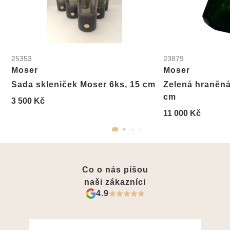
25353
23879
Moser
Moser
Sada skleniček Moser 6ks, 15 cm
Zelená hraněná 
cm
3 500 Kč
11 000 Kč
Co o nás píšou
naši zákazníci
4.9