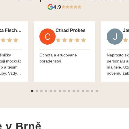
4.9
Monika Fischerova
Ctirad Prokes
šničky
Ochota a erudované
Naprosto sk
kuji mockrát
poradenství
personálu a
up a těším
majitele. Úž
kupy. Vždy
novému zák
roblémové
Mnohokrát d
i
František H
e v Brně