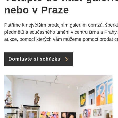
Brna dorazí i do Prahy.
nebo v Praze
Super !!! pí Papoušková
Patříme k největším prodejním galeriím obrazů, šperků
předmětů a současného umění v centru Brna a Prahy.
aukce, pomocí kterých vám můžeme pomoct prodat cen
Domluvte si schůzku