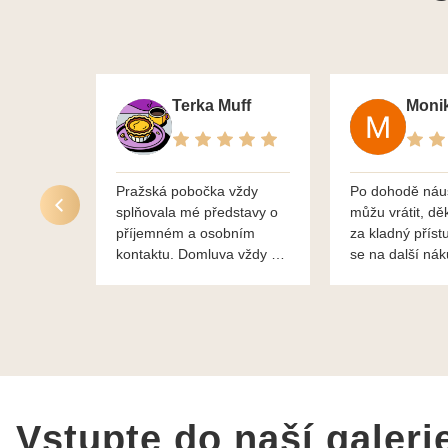
Terka Muff
Pražská pobočka vždy
Po dohodě náu
splňovala mé představy o
můžu vrátit, dě
příjemném a osobním
za kladný příst
kontaktu. Domluva vždy na
se na další ná
profesionální úrovni a je
bylo vše bezp
vidět, že paní svému oboru
takže doporučuj
rozumí a zajímá je. Vždy
dobře a ochotně poradily a
šperky mi dělají jen radost.
Moc děkuji a doporučuji se
obrátit s radou i při výběru,
jak už bylo napsáno - na
Vstupte do naší galeri
požádání Vám šperky z