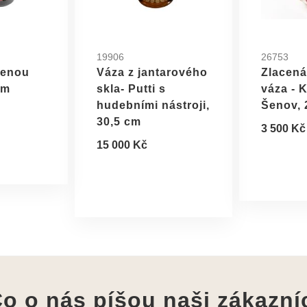
19906
26753
venou
Váza z jantarového
Zlacená
cm
skla- Putti s
váza - 
hudebními nástroji,
Šenov, 
30,5 cm
3 500 Kč
15 000 Kč
o o nás píšou
naši zákazní