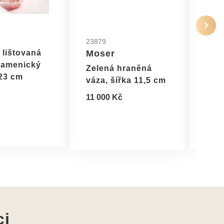
23879
1875
 lištovaná
Moser
Sch
Kamenický
Zelená hraněná
Ale
23 cm
váza, šířka 11,5 cm
Ingr
11 000 Kč
4 50
ci