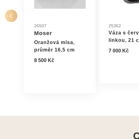
26507
25362
Moser
Váza s čer
linkou, 21 
Oranžová mísa,
průměr 16,5 cm
7 000 Kč
8 500 Kč
C