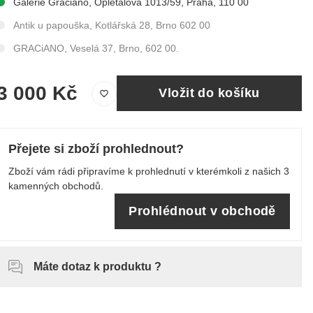
Galerie Graciano, Opletalova 1013/59, Praha, 110 00
Antik u papouška, Kotlářská 28, Brno 602 00
GRACiANO, Veselá 37, Brno, 602 00.
3 000 Kč
Vložit do košíku
Přejete si zboží prohlednout?
Zboží vám rádi připravíme k prohlednutí v kterémkoli z našich 3
kamenných obchodů.
Prohlédnout v obchodě
Máte dotaz k produktu ?