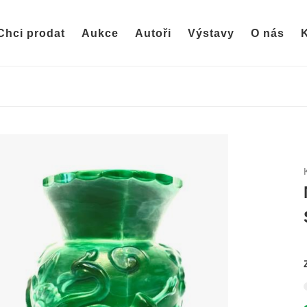
Chci prodat
Aukce
Autoři
Výstavy
O nás
K