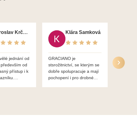
Jaroslav Krčma
Klára Samková
vělé jednání od
GRACIANO je
Služby g
 především od
stsrožitnictví, se kterým se
jsou po 
asný přístup i k
dobře spolupracuje a mají
nadstand
azníku.
pochopení i pro drobné
ěkuje,
chaotické jednání svvých
lavsa
klientů za což jim patří
dík...