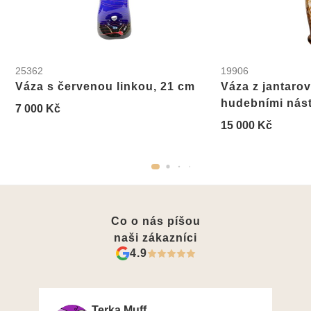
25362
19906
Váza s červenou linkou, 21 cm
Váza z jantarov
hudebními nást
7 000 Kč
15 000 Kč
Co o nás píšou
naši zákazníci
4.9
Terka Muff