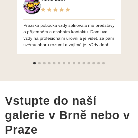
Pražská pobočka vždy splňovala mé představy
Po
o příjemném a osobním kontaktu. Domluva
mo
vždy na profesionální úrovni a je vidět, že paní
ná
svému oboru rozumí a zajímá je. Vždy dobře a
do
ochotně poradily a šperky mi dělají jen radost.
Moc děkuji a doporučuji se obrátit s radou i při
výběru, jak už bylo napsáno - na požádání
Vám šperky z Brna dorazí i do Prahy. Super !!!
pí Papoušková
Vstupte do naší
galerie v Brně nebo v
Praze