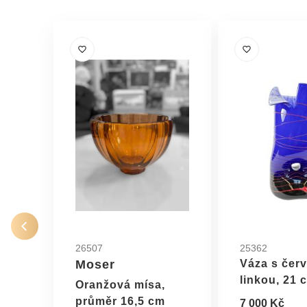
26507
25362
Moser
Váza s čer
linkou, 21 
Oranžová mísa,
průměr 16,5 cm
7 000 Kč