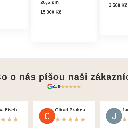
30,5 cm
3 500 Kč
15 000 Kč
o o nás píšou
naši zákazní
4.9
Monika Fischerova
Ctirad Prokes