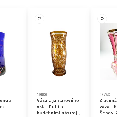
19906
26753
venou
Váza z jantarového
Zlacená
cm
skla- Putti s
váza - 
hudebními nástroji,
Šenov, 