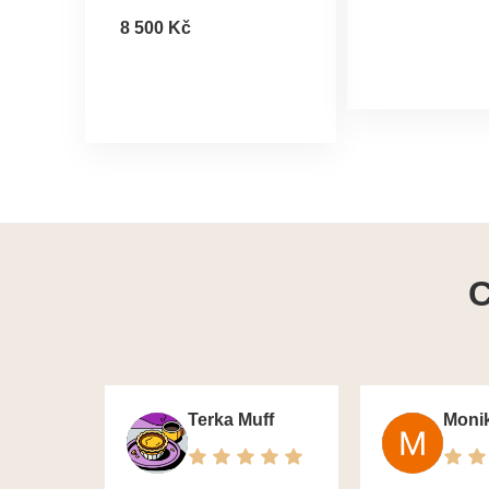
8 500 Kč
C
Terka Muff