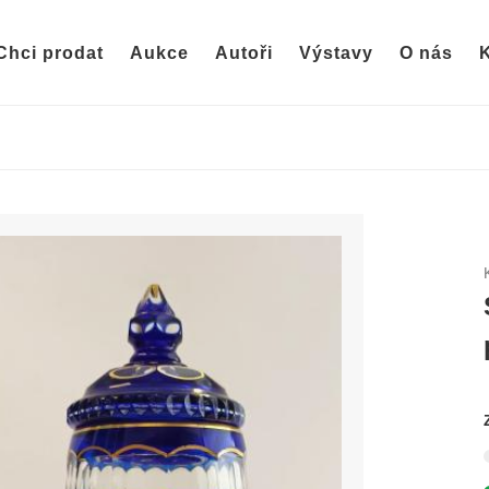
Chci prodat
Aukce
Autoři
Výstavy
O nás
K