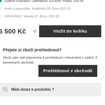
Galerie Graciano, Opletalova 1013/59, Praha, 110 00
Antik u papouška, Kotlářská 28, Brno 602 00
GRACiANO, Veselá 37, Brno, 602 00.
6 500 Kč
Vložit do košíku
Přejete si zboží prohlednout?
Zboží vám rádi připravíme k prohlednutí v kterémkoli z našich 3
kamenných obchodů.
Prohlédnout v obchodě
Máte dotaz k produktu ?