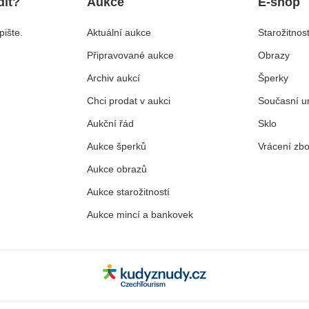
dit?
Aukce
E-shop
ište.
Aktuální aukce
Starožitnost
Připravované aukce
Obrazy
Archiv aukcí
Šperky
Chci prodat v aukci
Současní u
Aukční řád
Sklo
Aukce šperků
Vrácení zbo
Aukce obrazů
Aukce starožitností
Aukce mincí a bankovek