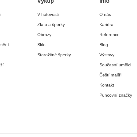
Výkup
Info
i
V hotovosti
O nás
Zlato a šperky
Kariéra
Obrazy
Reference
mění
Sklo
Blog
Starožitné šperky
Výstavy
ží
Současní umělci
Čeští malíři
Kontakt
Puncovní značky