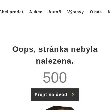
Chci prodat
Aukce
Autoři
Výstavy
O nás
K
Oops, stránka nebyla
nalezena.
500
Přejít na úvod