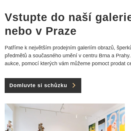
obrátit s radou i při výběru,
jak už bylo napsáno - na
Vstupte do naší galeri
požádání Vám šperky z
Brna dorazí i do Prahy.
nebo v Praze
Super !!! pí Papoušková
Patříme k největším prodejním galeriím obrazů, šperků
předmětů a současného umění v centru Brna a Prahy.
aukce, pomocí kterých vám můžeme pomoct prodat cen
Domluvte si schůzku