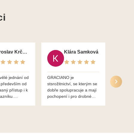
ci
Jaroslav Krčma
Klára Samková
vělé jednání od
GRACIANO je
Služby g
 především od
stsrožitnictví, se kterým se
jsou po 
asný přístup i k
dobře spolupracuje a mají
nadstand
azníku.
pochopení i pro drobné
ěkuje,
chaotické jednání svvých
lavsa
klientů za což jim patří
dík...