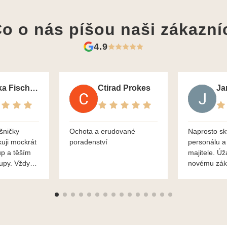
o o nás píšou
naši zákazní
4.9
Monika Fischerova
Ctirad Prokes
šničky
Ochota a erudované
Naprosto sk
kuji mockrát
poradenství
personálu a
up a těším
majitele. Úž
kupy. Vždy
novému zák
roblémové
Mnohokrát d
i
František H