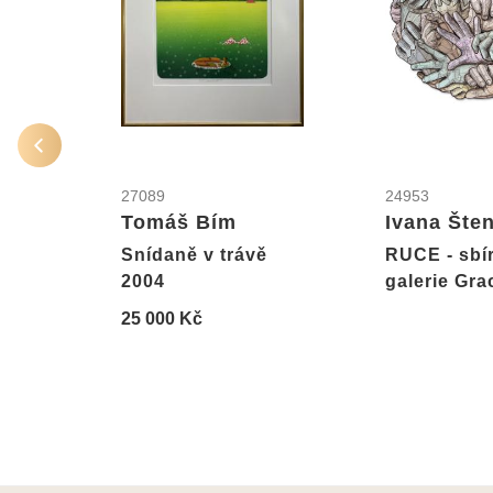
27089
24953
Tomáš Bím
Ivana Šte
Snídaně v trávě
RUCE - sbí
2004
galerie Gra
25 000 Kč