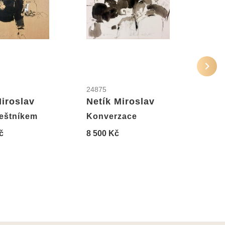
24875
2485
Miroslav
Netík Miroslav
Net
eštníkem
Konverzace
Akt 
č
8 500 Kč
8 50