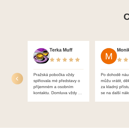
C
Terka Muff
Pražská pobočka vždy
Po dohodě náu
splňovala mé představy o
můžu vrátit, dě
příjemném a osobním
za kladný příst
kontaktu. Domluva vždy na
se na další ná
profesionální úrovni a je
bylo vše bezp
vidět, že paní svému oboru
takže doporučuj
rozumí a zajímá je. Vždy
dobře a ochotně poradily a
šperky mi dělají jen radost.
Moc děkuji a doporučuji se