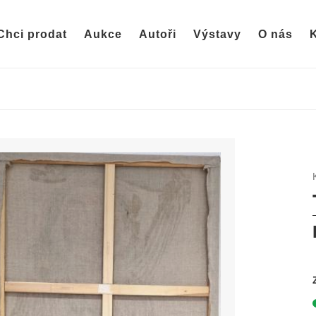
Chci prodat
Aukce
Autoři
Výstavy
O nás
K