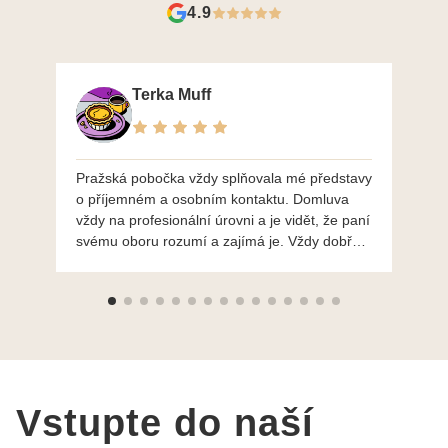
4.9
Terka Muff
Pražská pobočka vždy splňovala mé představy
Po
o příjemném a osobním kontaktu. Domluva
mo
vždy na profesionální úrovni a je vidět, že paní
ná
svému oboru rozumí a zajímá je. Vždy dobře a
do
ochotně poradily a šperky mi dělají jen radost.
Moc děkuji a doporučuji se obrátit s radou i při
výběru, jak už bylo napsáno - na požádání
Vám šperky z Brna dorazí i do Prahy. Super !!!
pí Papoušková
Vstupte do naší