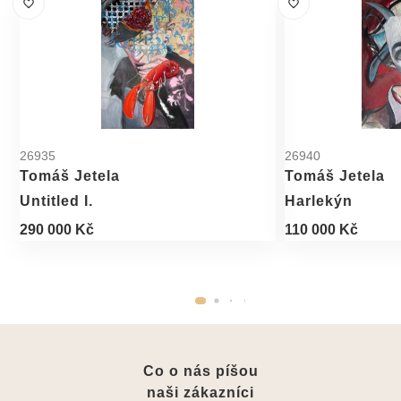
26935
26940
Tomáš Jetela
Tomáš Jetela
Untitled I.
Harlekýn
290 000 Kč
110 000 Kč
Co o nás píšou
naši zákazníci