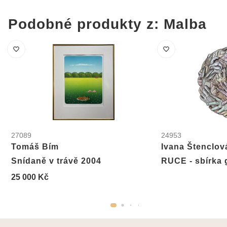
Podobné produkty z: Malba
27089
24953
Tomáš Bím
Ivana Štenclov
Snídaně v trávě 2004
RUCE - sbírka 
25 000 Kč