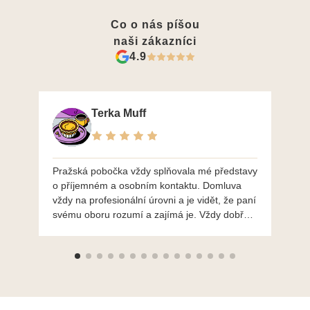
Co o nás píšou
naši zákazníci
4.9
Terka Muff
Pražská pobočka vždy splňovala mé představy
Po
o příjemném a osobním kontaktu. Domluva
mo
vždy na profesionální úrovni a je vidět, že paní
ná
svému oboru rozumí a zajímá je. Vždy dobře a
do
ochotně poradily a šperky mi dělají jen radost.
Moc děkuji a doporučuji se obrátit s radou i při
výběru, jak už bylo napsáno - na požádání
Vám šperky z Brna dorazí i do Prahy. Super !!!
pí Papoušková