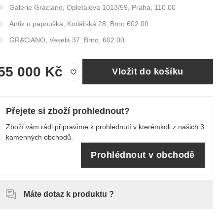
Galerie Graciano, Opletalova 1013/59, Praha, 110 00
Antik u papouška, Kotlářská 28, Brno 602 00
GRACiANO, Veselá 37, Brno, 602 00.
55 000 Kč
Vložit do košíku
Přejete si zboží prohlednout?
Zboží vám rádi připravíme k prohlednutí v kterémkoli z našich 3
kamenných obchodů.
Prohlédnout v obchodě
Máte dotaz k produktu ?