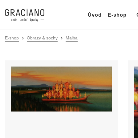
Úvod
E-shop
E-shop
Obrazy & sochy
Malba