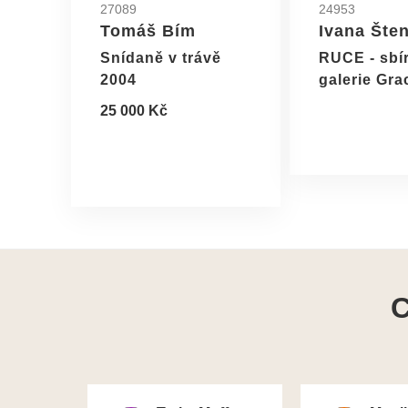
27089
24953
Tomáš Bím
Ivana Šte
Snídaně v trávě
RUCE - sbí
2004
galerie Gra
25 000 Kč
C