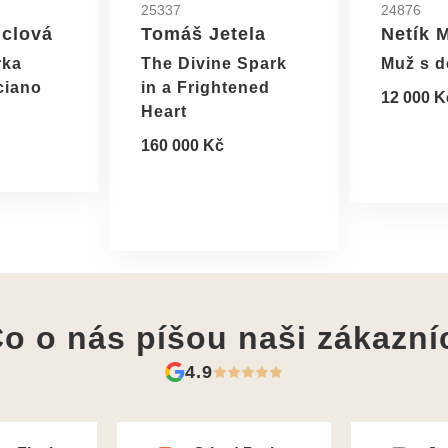
25337
24876
nclová
Tomáš Jetela
Netík 
rka
The Divine Spark
Muž s d
ciano
in a Frightened
12 000 K
Heart
160 000 Kč
o o nás píšou
naši zákazní
4.9