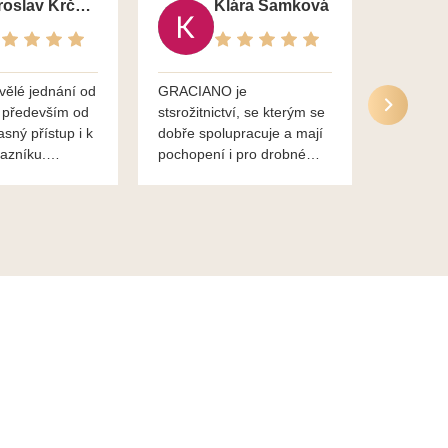
Jaroslav Krčma
Klára Samková
vělé jednání od
GRACIANO je
Služby g
 především od
stsrožitnictví, se kterým se
jsou po 
asný přístup i k
dobře spolupracuje a mají
nadstand
azníku.
pochopení i pro drobné
ěkuje,
chaotické jednání svvých
lavsa
klientů za což jim patří
dík...