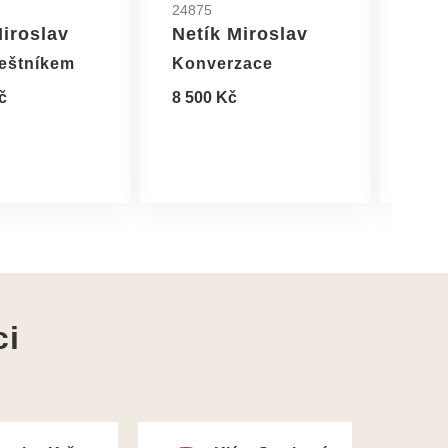
24875
2485
Miroslav
Netík Miroslav
Net
eštníkem
Konverzace
Akt 
č
8 500 Kč
8 50
ci