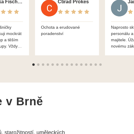
Monika Fischerova
Ctirad Prokes
šničky
Ochota a erudované
Naprosto sk
kuji mockrát
poradenství
personálu a
up a těším
majitele. Úž
kupy. Vždy
novému zák
roblémové
Mnohokrát d
i
František H
e v Brně
, starožitností, uměleckých