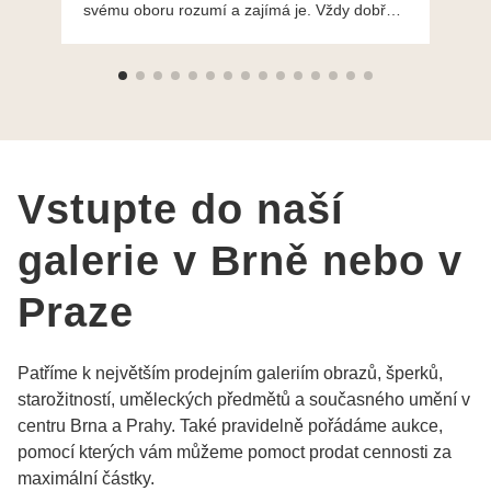
svému oboru rozumí a zajímá je. Vždy dobře a
do
ochotně poradily a šperky mi dělají jen radost.
Moc děkuji a doporučuji se obrátit s radou i při
výběru, jak už bylo napsáno - na požádání
Vám šperky z Brna dorazí i do Prahy. Super !!!
pí Papoušková
Vstupte do naší
galerie v Brně nebo v
Praze
Patříme k největším prodejním galeriím obrazů, šperků,
starožitností, uměleckých předmětů a současného umění v
centru Brna a Prahy. Také pravidelně pořádáme aukce,
pomocí kterých vám můžeme pomoct prodat cennosti za
maximální částky.