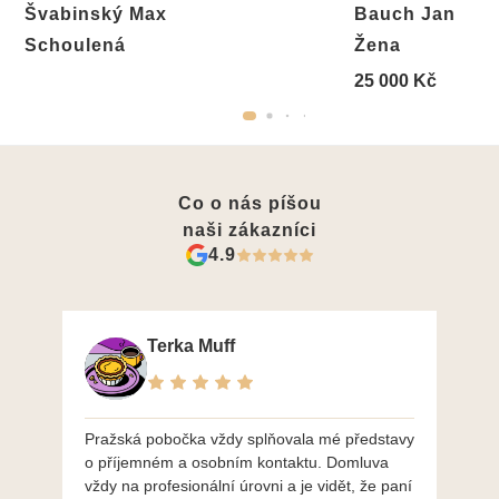
Švabinský Max
Bauch Jan
Schoulená
Žena
25 000 Kč
Co o nás píšou
naši zákazníci
4.9
Terka Muff
Pražská pobočka vždy splňovala mé představy
Po
o příjemném a osobním kontaktu. Domluva
mo
vždy na profesionální úrovni a je vidět, že paní
ná