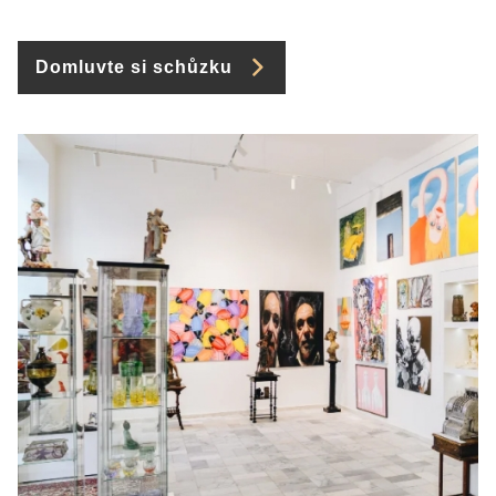
Domluvte si schůzku