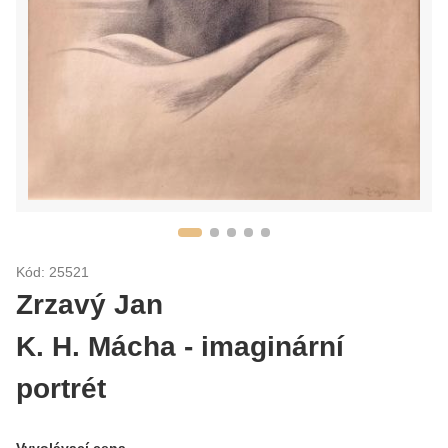
Kód: 25521
Zrzavý Jan
K. H. Mácha - imaginární
portrét
Vyvolávací cena