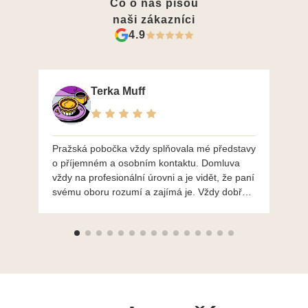
Co o nás píšou
naši zákazníci
4.9
Terka Muff
Pražská pobočka vždy splňovala mé představy
Po
o příjemném a osobním kontaktu. Domluva
mo
vždy na profesionální úrovni a je vidět, že paní
ná
svému oboru rozumí a zajímá je. Vždy dobře a
do
ochotně poradily a šperky mi dělají jen radost.
Moc děkuji a doporučuji se obrátit s radou i při
výběru, jak už bylo napsáno - na požádání
Vám šperky z Brna dorazí i do Prahy. Super !!!
pí Papoušková