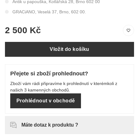
Antik u papouška, Kotlářská 28, Brno 602 00
GRACiANO, Veselá 37, Brno, 602 00.
2 500 Kč
Vložit do košíku
Přejete si zboží prohlednout?
Zboží vám rádi připravíme k prohlednutí v kterémkoli z
našich 3 kamenných obchodů.
Prohlédnout v obchodě
Máte dotaz k produktu ?