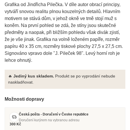
Grafika od Jindřicha Pilečka. V díle autor obrací principy,
vytváří snovou realitu plnou kouzelných detailů. Hlavním
motivem se stává dům, v jehož okně ve tmě stojí muž s
koněm. Na první pohled se zdá, že stíny jsou skutečné
předměty a naopak, při bližším pohledu však divák zjistí,
že je vše jinak. Grafika na volně loženém papíře, rozměr
papíru 40 x 35 cm, rozměry tiskové plochy 27,5 x 27,5 cm.
Signováno vpravo dole "J. Pileček 98". Levý horní roh je
lehce ohnutý.
🔥
Jediný kus skladem.
Produkt se po vyprodání nebude
naskladňovat.
Možnosti dopravy
Česká pošta - Doručení v Česke republice
Doručení kurýrem na vybranou adresu
300 Kč