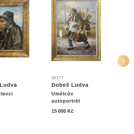
26177
2175
 Ludva
Dobeš Ludva
Str
Fra
tevci
Umělcův
autoportrét
Žena
15 000 Kč
8 50