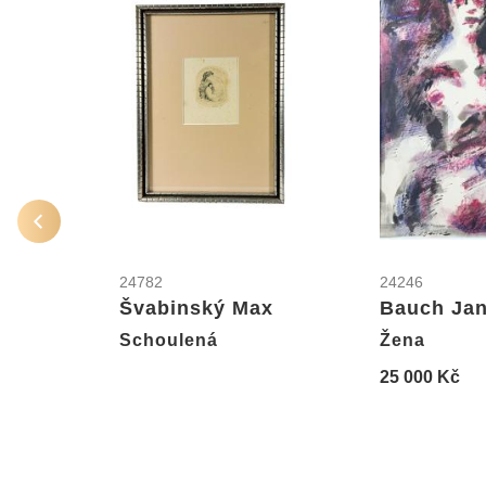
24782
24246
Švabinský Max
Bauch Ja
Schoulená
Žena
25 000 Kč