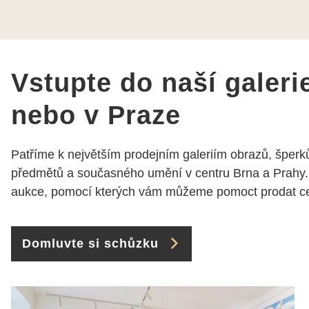
dobře a ochotně poradily a
šperky mi dělají jen radost.
Moc děkuji a doporučuji se
obrátit s radou i při výběru,
jak už bylo napsáno - na
Vstupte do naší galeri
požádání Vám šperky z
Brna dorazí i do Prahy.
nebo v Praze
Super !!! pí Papoušková
Patříme k největším prodejním galeriím obrazů, šperků
předmětů a současného umění v centru Brna a Prahy.
aukce, pomocí kterých vám můžeme pomoct prodat cen
Domluvte si schůzku