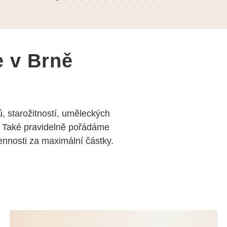
e v Brně
, starožitností, uměleckých
 Také pravidelně pořádáme
nosti za maximální částky.