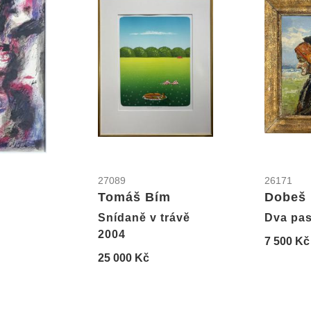
27089
26171
n
Tomáš Bím
Dobeš
Snídaně v trávě
Dva pas
2004
7 500 Kč
25 000 Kč