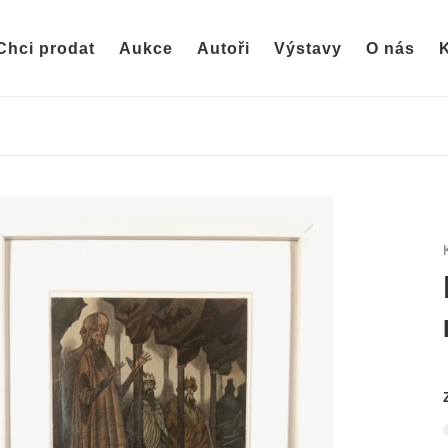
Chci prodat
Aukce
Autoři
Výstavy
O nás
K