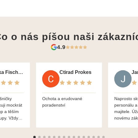
o o nás píšou
naši zákazní
4.9
Monika Fischerova
Ctirad Prokes
šničky
Ochota a erudované
Naprosto sk
kuji mockrát
poradenství
personálu a
up a těším
majitele. Úž
kupy. Vždy
novému zák
roblémové
Mnohokrát d
i
František H