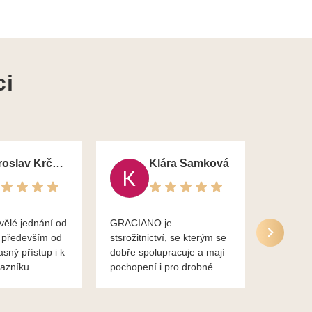
ci
Jaroslav Krčma
Klára Samková
vělé jednání od
GRACIANO je
Služby g
 především od
stsrožitnictví, se kterým se
jsou po 
asný přístup i k
dobře spolupracuje a mají
nadstand
azníku.
pochopení i pro drobné
ěkuje,
chaotické jednání svvých
lavsa
klientů za což jim patří
dík...