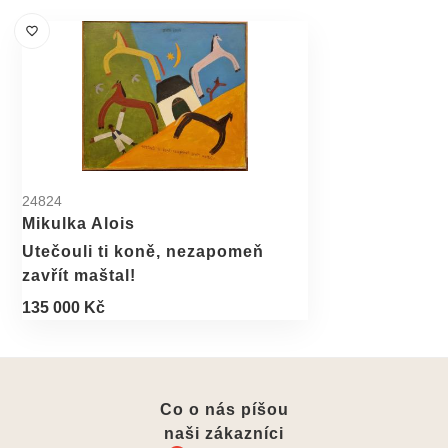
24824
Mikulka Alois
Utečouli ti koně, nezapomeň
zavřít maštal!
135 000 Kč
Co o nás píšou
naši zákazníci