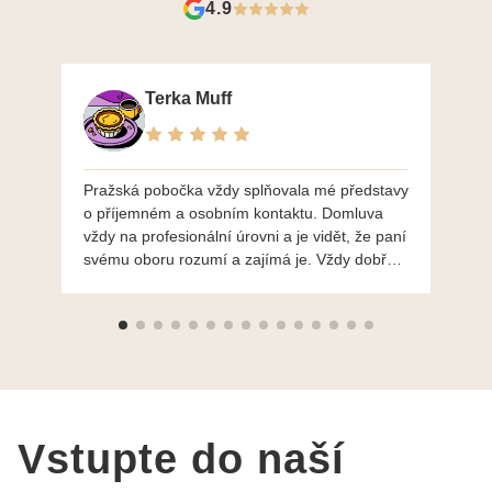
4.9
Terka Muff
Pražská pobočka vždy splňovala mé představy
Po
o příjemném a osobním kontaktu. Domluva
mo
vždy na profesionální úrovni a je vidět, že paní
ná
svému oboru rozumí a zajímá je. Vždy dobře a
do
ochotně poradily a šperky mi dělají jen radost.
Moc děkuji a doporučuji se obrátit s radou i při
výběru, jak už bylo napsáno - na požádání
Vám šperky z Brna dorazí i do Prahy. Super !!!
pí Papoušková
Vstupte do naší