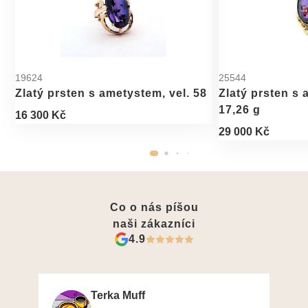
19624
25544
Zlatý prsten s ametystem, vel. 58
Zlatý prsten s 
17,26 g
16 300 Kč
29 000 Kč
Co o nás píšou
naši zákazníci
4.9
Terka Muff