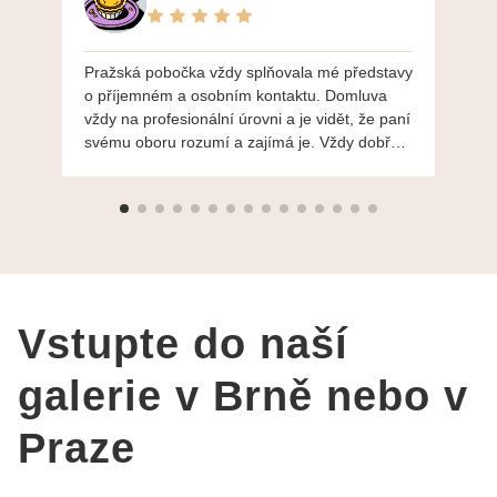
Pražská pobočka vždy splňovala mé představy
Po
o příjemném a osobním kontaktu. Domluva
mo
vždy na profesionální úrovni a je vidět, že paní
ná
svému oboru rozumí a zajímá je. Vždy dobře a
do
ochotně poradily a šperky mi dělají jen radost.
Moc děkuji a doporučuji se obrátit s radou i při
výběru, jak už bylo napsáno - na požádání
Vám šperky z Brna dorazí i do Prahy. Super !!!
pí Papoušková
Vstupte do naší
galerie v Brně nebo v
Praze