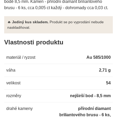
bodě 8,5 mm. Kámen - přírodní diamant briliantového
brusu - 6 ks, cca 0,005 ct každý - dohromady cca 0,03 ct.
🔥
Jediný kus skladem.
Produkt se po vyprodání nebude
naskladňovat.
Vlastnosti produktu
materiál / ryzost
Au 585/1000
váha
2,71 g
velikost
54
rozměry
nejširší bod - 8,5 mm
drahé kameny
přírodní diamant
briliantového brusu - 6 ks,