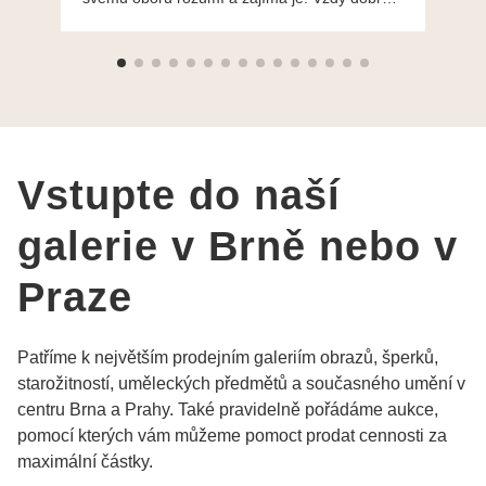
ochotně poradily a šperky mi dělají jen radost.
Moc děkuji a doporučuji se obrátit s radou i při
výběru, jak už bylo napsáno - na požádání
Vám šperky z Brna dorazí i do Prahy. Super !!!
pí Papoušková
Vstupte do naší
galerie v Brně nebo v
Praze
Patříme k největším prodejním galeriím obrazů, šperků,
starožitností, uměleckých předmětů a současného umění v
centru Brna a Prahy. Také pravidelně pořádáme aukce,
pomocí kterých vám můžeme pomoct prodat cennosti za
maximální částky.