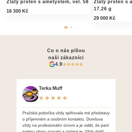
Zlatý prsten s ametystem, vel. 58
Zlatý prsten s 
17,26 g
16 300 Kč
29 000 Kč
Co o nás píšou
naši zákazníci
4.9
Terka Muff
Pražská pobočka vždy splňovala mé představy
Po
o příjemném a osobním kontaktu. Domluva
mo
vždy na profesionální úrovni a je vidět, že paní
ná
svému oboru rozumí a zajímá je. Vždy dobře a
do