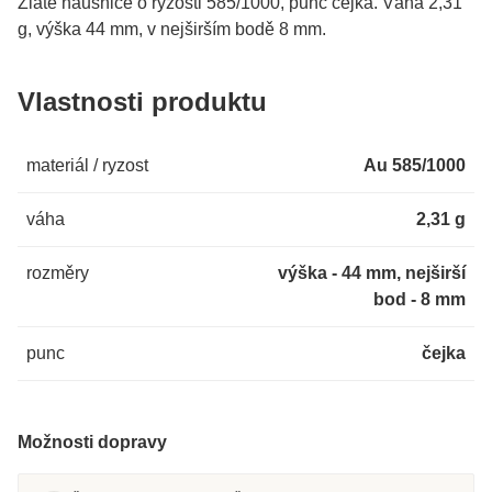
Zlaté náušnice o ryzosti 585/1000, punc čejka. Váha 2,31
g, výška 44 mm, v nejširším bodě 8 mm.
Vlastnosti produktu
materiál / ryzost
Au 585/1000
váha
2,31 g
rozměry
výška - 44 mm, nejširší
bod - 8 mm
punc
čejka
Možnosti dopravy