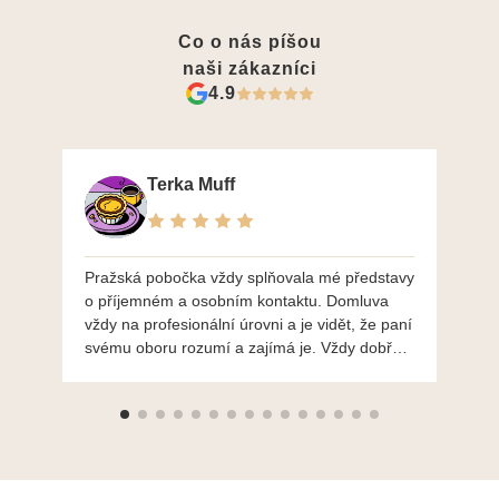
Co o nás píšou
naši zákazníci
4.9
Terka Muff
Pražská pobočka vždy splňovala mé představy
Po
o příjemném a osobním kontaktu. Domluva
mo
vždy na profesionální úrovni a je vidět, že paní
ná
svému oboru rozumí a zajímá je. Vždy dobře a
do
ochotně poradily a šperky mi dělají jen radost.
Moc děkuji a doporučuji se obrátit s radou i při
výběru, jak už bylo napsáno - na požádání
Vám šperky z Brna dorazí i do Prahy. Super !!!
pí Papoušková