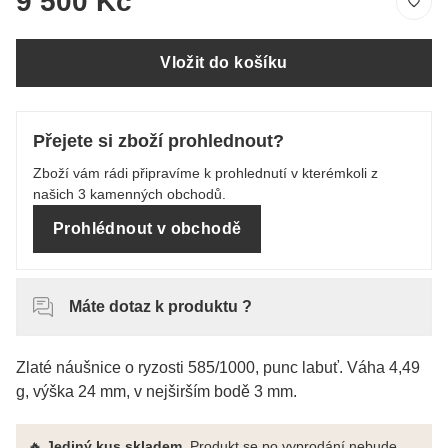
9 500 Kč
Vložit do košíku
Přejete si zboží prohlednout?
Zboží vám rádi připravíme k prohlednutí v kterémkoli z
našich 3 kamenných obchodů.
Prohlédnout v obchodě
Máte dotaz k produktu ?
Zlaté náušnice o ryzosti 585/1000, punc labuť. Váha 4,49
g, výška 24 mm, v nejširším bodě 3 mm.
🔥
Jediný kus skladem.
Produkt se po vyprodání nebude