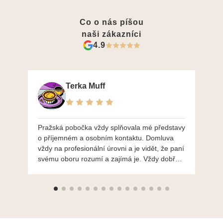
Co o nás píšou
naši zákazníci
4.9
Terka Muff
Pražská pobočka vždy splňovala mé představy
Po
o příjemném a osobním kontaktu. Domluva
mo
vždy na profesionální úrovni a je vidět, že paní
ná
svému oboru rozumí a zajímá je. Vždy dobře a
do
ochotně poradily a šperky mi dělají jen radost.
Moc děkuji a doporučuji se obrátit s radou i při
výběru, jak už bylo napsáno - na požádání
Vám šperky z Brna dorazí i do Prahy. Super !!!
pí Papoušková