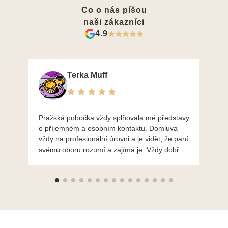
Co o nás píšou
naši zákazníci
4.9
Terka Muff
Pražská pobočka vždy splňovala mé představy
Po
o příjemném a osobním kontaktu. Domluva
mo
vždy na profesionální úrovni a je vidět, že paní
ná
svému oboru rozumí a zajímá je. Vždy dobře a
do
ochotně poradily a šperky mi dělají jen radost.
Moc děkuji a doporučuji se obrátit s radou i při
výběru, jak už bylo napsáno - na požádání
Vám šperky z Brna dorazí i do Prahy. Super !!!
pí Papoušková