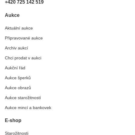
+420 725 142 519
Aukce
Aktuální aukce
Připravované aukce
Archiv aukcí
Chci prodat v aukci
Aukční řád
Aukce šperků
Aukce obrazů
Aukce starožitností
Aukce mincí a bankovek
E-shop
Starožitnosti