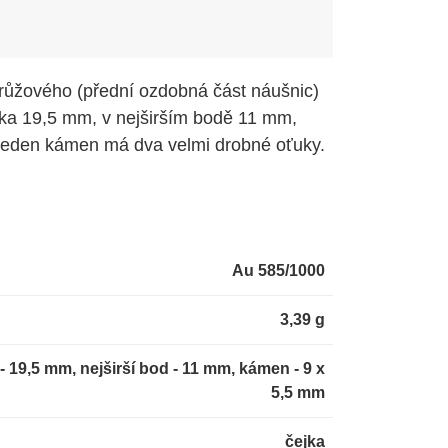
 růžového (přední ozdobná část náušnic)
ýška 19,5 mm, v nejširším bodě 11 mm,
jeden kámen má dva velmi drobné oťuky.
Au 585/1000
3,39 g
- 19,5 mm, nejširší bod - 11 mm, kámen - 9 x
5,5 mm
čejka