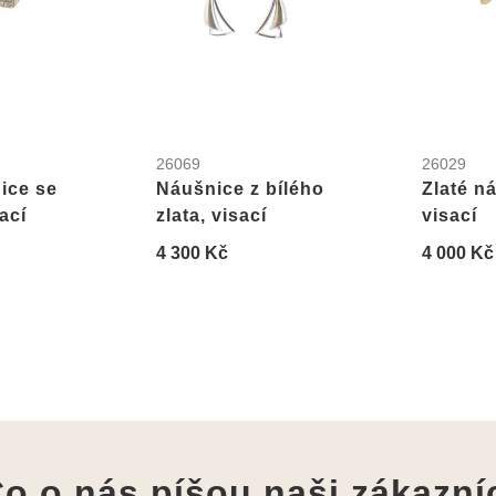
26069
26029
ice se
Náušnice z bílého
Zlaté n
ací
zlata, visací
visací
4 300 Kč
4 000 Kč
o o nás píšou
naši zákazní