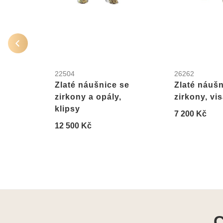
22504
26262
Zlaté náušnice se
Zlaté náušn
zirkony a opály,
zirkony, vis
klipsy
7 200 Kč
12 500 Kč
C