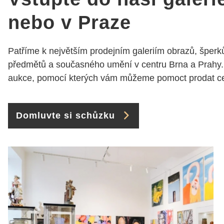
požádání Vám šperky z
Brna dorazí i do Prahy.
nebo v Praze
Super !!! pí Papoušková
Patříme k největším prodejním galeriím obrazů, šperků
předmětů a současného umění v centru Brna a Prahy.
aukce, pomocí kterých vám můžeme pomoct prodat cen
Domluvte si schůzku