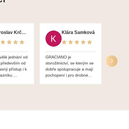
Jaroslav Krčma
Klára Samková
vělé jednání od
GRACIANO je
Služby g
 především od
stsrožitnictví, se kterým se
jsou po 
asný přístup i k
dobře spolupracuje a mají
nadstand
azníku.
pochopení i pro drobné
ěkuje,
chaotické jednání svvých
lavsa
klientů za což jim patří
dík...