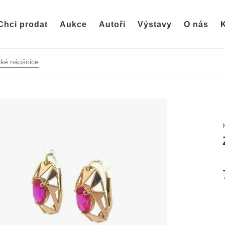
Chci prodat
Aukce
Autoři
Výstavy
O nás
K
ké náušnice