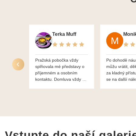
Terka Muff
Pražská pobočka vždy
Po dohodě náu
splňovala mé představy o
můžu vrátit, dě
příjemném a osobním
za kladný příst
kontaktu. Domluva vždy na
se na další ná
profesionální úrovni a je
bylo vše bezp
vidět, že paní svému oboru
takže doporučuj
rozumí a zajímá je. Vždy
dobře a ochotně poradily a
šperky mi dělají jen radost.
Moc děkuji a doporučuji se
obrátit s radou i při výběru,
jak už bylo napsáno - na
Vstupte do naší galeri