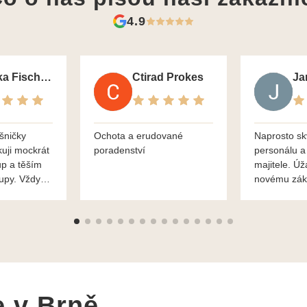
4.9
Monika Fischerova
Ctirad Prokes
šničky
Ochota a erudované
Naprosto sk
kuji mockrát
poradenství
personálu a
up a těším
majitele. Úž
kupy. Vždy
novému zák
roblémové
Mnohokrát d
i
František H
e v Brně