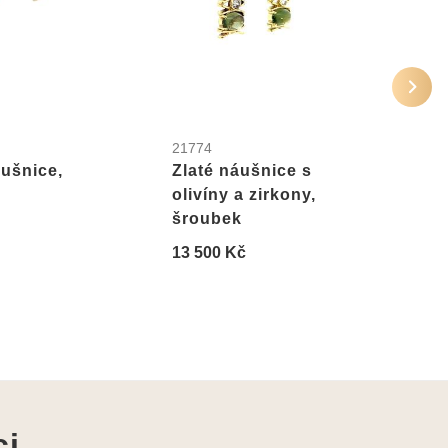
21774
2601
áušnice,
Zlaté náušnice s
Zlat
olivíny a zirkony,
přír
šroubek
visa
13 500 Kč
15 0
ci