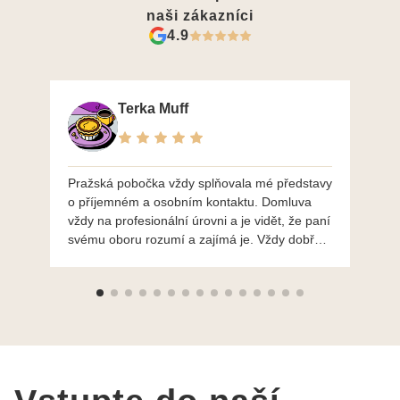
naši zákazníci
4.9
Terka Muff
Pražská pobočka vždy splňovala mé představy
Po
o příjemném a osobním kontaktu. Domluva
mo
vždy na profesionální úrovni a je vidět, že paní
ná
svému oboru rozumí a zajímá je. Vždy dobře a
do
ochotně poradily a šperky mi dělají jen radost.
Moc děkuji a doporučuji se obrátit s radou i při
výběru, jak už bylo napsáno - na požádání
Vám šperky z Brna dorazí i do Prahy. Super !!!
pí Papoušková