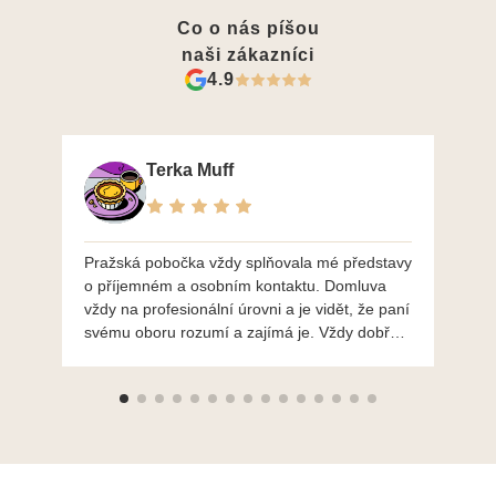
Co o nás píšou
naši zákazníci
4.9
Terka Muff
Pražská pobočka vždy splňovala mé představy
Po
o příjemném a osobním kontaktu. Domluva
mo
vždy na profesionální úrovni a je vidět, že paní
ná
svému oboru rozumí a zajímá je. Vždy dobře a
do
ochotně poradily a šperky mi dělají jen radost.
Moc děkuji a doporučuji se obrátit s radou i při
výběru, jak už bylo napsáno - na požádání
Vám šperky z Brna dorazí i do Prahy. Super !!!
pí Papoušková