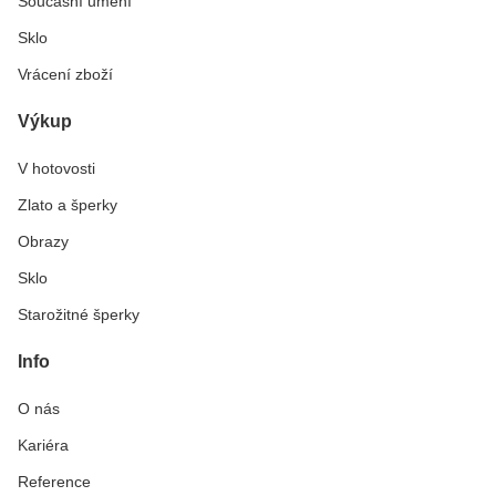
Současní umění
Sklo
Vrácení zboží
Výkup
V hotovosti
Zlato a šperky
Obrazy
Sklo
Starožitné šperky
Info
O nás
Kariéra
Reference