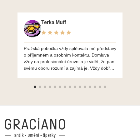
Terka Muff
Pražská pobočka vždy splňovala mé představy
Po
o příjemném a osobním kontaktu. Domluva
mo
vždy na profesionální úrovni a je vidět, že paní
ná
svému oboru rozumí a zajímá je. Vždy dobře a
do
ochotně poradily a šperky mi dělají jen radost.
Moc děkuji a doporučuji se obrátit s radou i při
výběru, jak už bylo napsáno - na požádání
Vám šperky z Brna dorazí i do Prahy. Super !!!
pí Papoušková