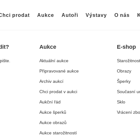
Chci prodat
Aukce
Autoři
Výstavy
O nás
K
dit?
Aukce
E-shop
ište.
Aktuální aukce
Starožitnost
Připravované aukce
Obrazy
Archiv aukcí
Šperky
Chci prodat v aukci
Současní u
Aukční řád
Sklo
Aukce šperků
Vrácení zbo
Aukce obrazů
Aukce starožitností