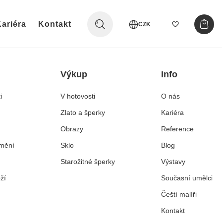
ariéra
Kontakt
CZK
Výkup
Info
i
V hotovosti
O nás
Zlato a šperky
Kariéra
Obrazy
Reference
mění
Sklo
Blog
Starožitné šperky
Výstavy
ží
Současní umělci
Čeští malíři
Kontakt