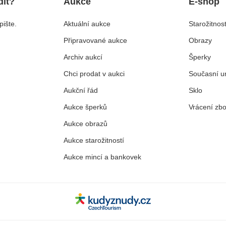
dit?
Aukce
E-shop
ište.
Aktuální aukce
Starožitnost
Připravované aukce
Obrazy
Archiv aukcí
Šperky
Chci prodat v aukci
Současní u
Aukční řád
Sklo
Aukce šperků
Vrácení zbo
Aukce obrazů
Aukce starožitností
Aukce mincí a bankovek