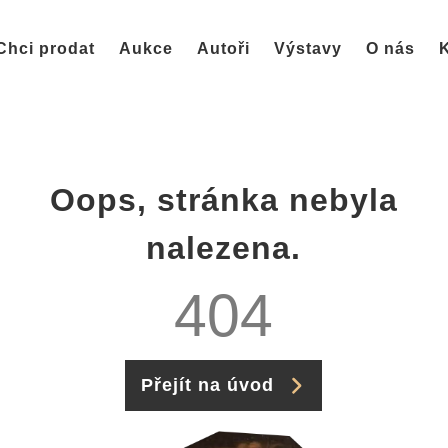
Chci prodat
Aukce
Autoři
Výstavy
O nás
K
Oops, stránka nebyla
nalezena.
404
Přejít na úvod