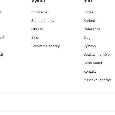
Výkup
Info
i
V hotovosti
O nás
Zlato a šperky
Kariéra
Obrazy
Reference
mění
Sklo
Blog
Starožitné šperky
Výstavy
ží
Současní umělci
Čeští malíři
Kontakt
Puncovní značky