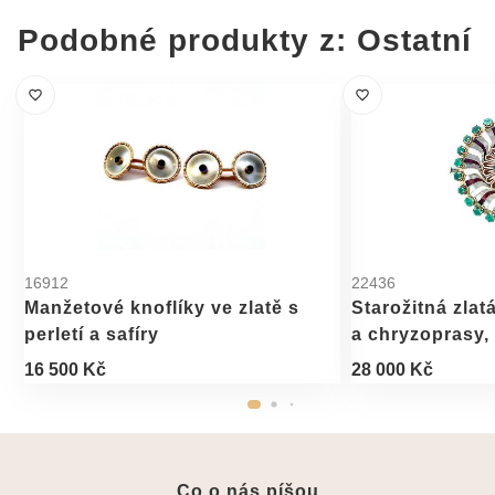
Podobné produkty z: Ostatní
16912
22436
Manžetové knoflíky ve zlatě s
Starožitná zlat
perletí a safíry
a chryzoprasy, 
16 500 Kč
28 000 Kč
Co o nás píšou