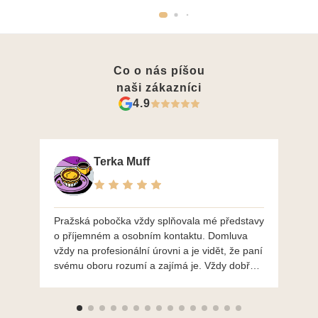
Co o nás píšou
naši zákazníci
4.9
Terka Muff
Pražská pobočka vždy splňovala mé představy
Po
o příjemném a osobním kontaktu. Domluva
mo
vždy na profesionální úrovni a je vidět, že paní
ná
svému oboru rozumí a zajímá je. Vždy dobře a
do
ochotně poradily a šperky mi dělají jen radost.
Moc děkuji a doporučuji se obrátit s radou i při
výběru, jak už bylo napsáno - na požádání