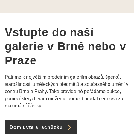
Vám šperky z Brna dorazí i do Prahy. Super !!!
pí Papoušková
Vstupte do naší
galerie v Brně nebo v
Praze
Patříme k největším prodejním galeriím obrazů, šperků,
starožitností, uměleckých předmětů a současného umění v
centru Brna a Prahy. Také pravidelně pořádáme aukce,
pomocí kterých vám můžeme pomoct prodat cennosti za
maximální částky.
Domluvte si schůzku