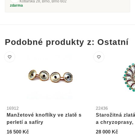
Kotlářská 28, Brno, Brno 602
zdarma
Podobné produkty z: Ostatní
16912
22436
Manžetové knoflíky ve zlatě s
Starožitná zlat
perletí a safíry
a chryzoprasy, 
16 500 Kč
28 000 Kč