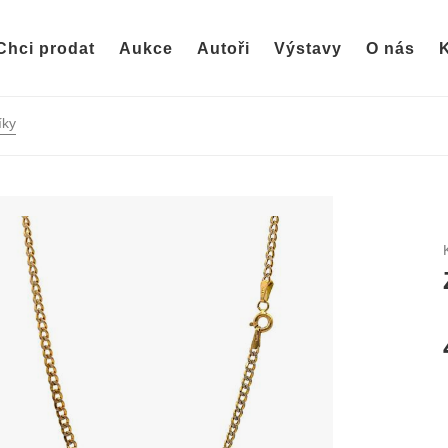
Chci prodat
Aukce
Autoři
Výstavy
O nás
K
íky