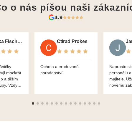
o o nás píšou
naši zákazní
4.9
Monika Fischerova
Ctirad Prokes
šničky
Ochota a erudované
Naprosto sk
kuji mockrát
poradenství
personálu a
up a těším
majitele. Úž
kupy. Vždy
novému zák
roblémové
Mnohokrát d
i
František H