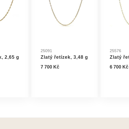
25091
25576
k, 2,65 g
Zlatý řetízek, 3,48 g
Zlatý ře
7 700 Kč
6 700 Kč