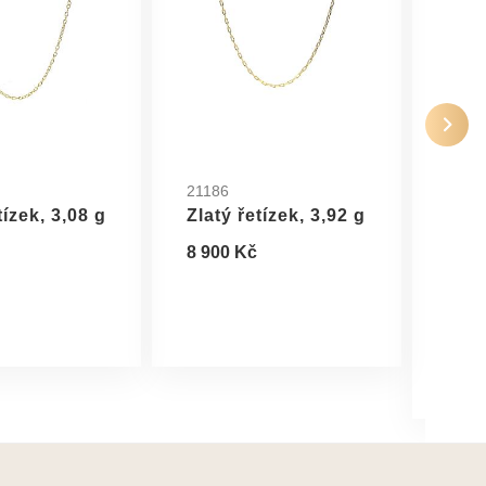
21186
2507
tízek, 3,08 g
Zlatý řetízek, 3,92 g
Star
řetí
8 900 Kč
Uher
27 0