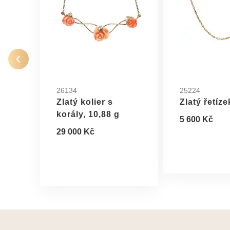
26134
25224
Zlatý kolier s
Zlatý řetíze
korály, 10,88 g
5 600 Kč
29 000 Kč