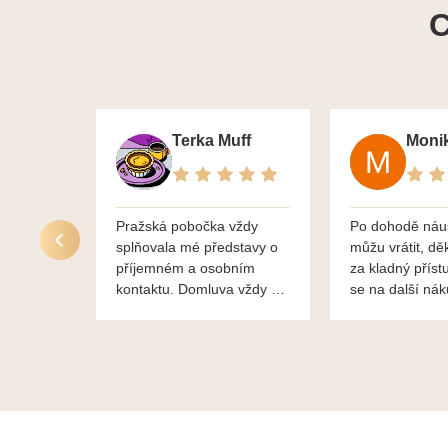
C
Terka Muff
Pražská pobočka vždy
Po dohodě náu
splňovala mé představy o
můžu vrátit, dě
příjemném a osobním
za kladný příst
kontaktu. Domluva vždy na
se na další ná
profesionální úrovni a je
bylo vše bezp
vidět, že paní svému oboru
takže doporučuj
rozumí a zajímá je. Vždy
dobře a ochotně poradily a
šperky mi dělají jen radost.
Moc děkuji a doporučuji se
obrátit s radou i při výběru,