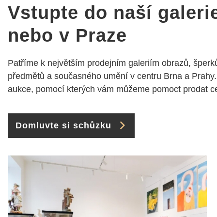
jak už bylo napsáno - na
Vstupte do naší galeri
požádání Vám šperky z
Brna dorazí i do Prahy.
nebo v Praze
Super !!! pí Papoušková
Patříme k největším prodejním galeriím obrazů, šperků
předmětů a současného umění v centru Brna a Prahy.
aukce, pomocí kterých vám můžeme pomoct prodat cen
Domluvte si schůzku