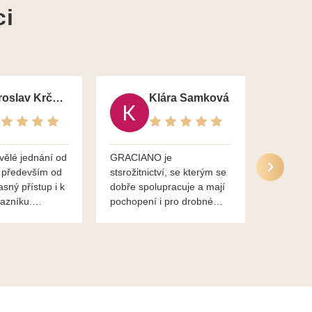
ci
Jaroslav Krčma
Klára Samková
vělé jednání od
GRACIANO je
Služby g
 především od
stsrožitnictví, se kterým se
jsou po 
asný přístup i k
dobře spolupracuje a mají
nadstand
azníku.
pochopení i pro drobné
ěkuje,
chaotické jednání svvých
lavsa
klientů za což jim patří
dík...