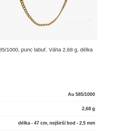
585/1000, punc labuť. Váha 2,68 g, délka
Au 585/1000
2,68 g
délka - 47 cm, nejširší bod - 2,5 mm