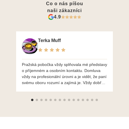
Co o nás píšou
naši zákazníci
4.9
Terka Muff
Pražská pobočka vždy splňovala mé představy
Po
o příjemném a osobním kontaktu. Domluva
mo
vždy na profesionální úrovni a je vidět, že paní
ná
svému oboru rozumí a zajímá je. Vždy dobře a
do
ochotně poradily a šperky mi dělají jen radost.
Moc děkuji a doporučuji se obrátit s radou i při
výběru, jak už bylo napsáno - na požádání
Vám šperky z Brna dorazí i do Prahy. Super !!!
pí Papoušková