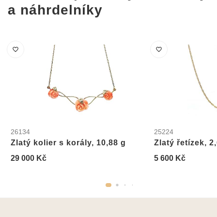
a náhrdelníky
26134
25224
Zlatý kolier s korály, 10,88 g
Zlatý řetízek, 2
29 000 Kč
5 600 Kč