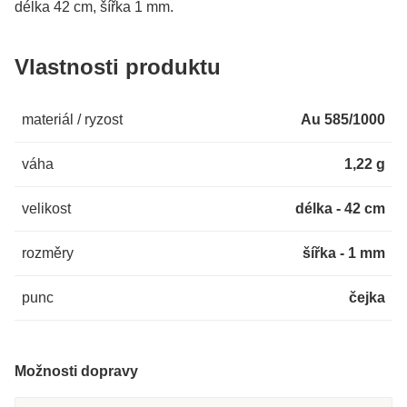
délka 42 cm, šířka 1 mm.
Vlastnosti produktu
materiál / ryzost
Au 585/1000
váha
1,22 g
velikost
délka - 42 cm
rozměry
šířka - 1 mm
punc
čejka
Možnosti dopravy