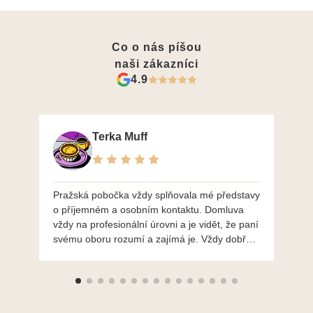
Co o nás píšou
naši zákazníci
4.9
Terka Muff
Pražská pobočka vždy splňovala mé představy
Po
o příjemném a osobním kontaktu. Domluva
mo
vždy na profesionální úrovni a je vidět, že paní
ná
svému oboru rozumí a zajímá je. Vždy dobře a
do
ochotně poradily a šperky mi dělají jen radost.
Moc děkuji a doporučuji se obrátit s radou i při
výběru, jak už bylo napsáno - na požádání
Vám šperky z Brna dorazí i do Prahy. Super !!!
pí Papoušková