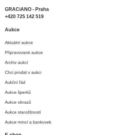
GRACiANO - Praha
+420 725 142 519
Aukce
Aktuální aukce
Připravované aukce
Archiv aukcí
Chci prodat v aukci
Aukční řád
Aukce šperků
Aukce obrazů
Aukce starožitností
Aukce mincí a bankovek
E-shop