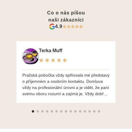
Co o nás píšou
naši zákazníci
4.9
Terka Muff
Pražská pobočka vždy splňovala mé představy
Po
o příjemném a osobním kontaktu. Domluva
mo
vždy na profesionální úrovni a je vidět, že paní
ná
svému oboru rozumí a zajímá je. Vždy dobře a
do
ochotně poradily a šperky mi dělají jen radost.
Moc děkuji a doporučuji se obrátit s radou i při
výběru, jak už bylo napsáno - na požádání
Vám šperky z Brna dorazí i do Prahy. Super !!!
pí Papoušková