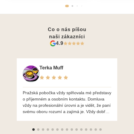
Co o nás píšou
naši zákazníci
4.9
Terka Muff
Pražská pobočka vždy splňovala mé představy
Po
o příjemném a osobním kontaktu. Domluva
mo
vždy na profesionální úrovni a je vidět, že paní
ná
svému oboru rozumí a zajímá je. Vždy dobře a
do
ochotně poradily a šperky mi dělají jen radost.
Moc děkuji a doporučuji se obrátit s radou i při
výběru, jak už bylo napsáno - na požádání