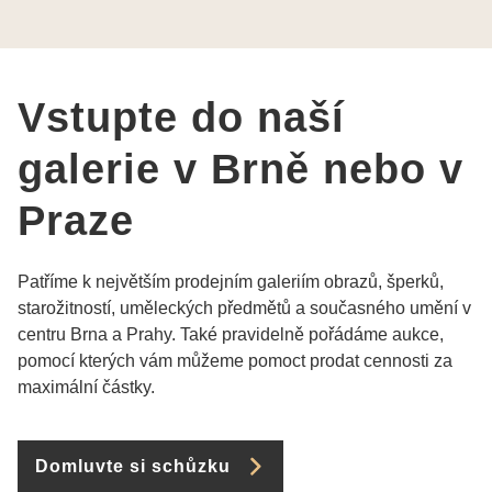
Vám šperky z Brna dorazí i do Prahy. Super !!!
pí Papoušková
Vstupte do naší
galerie v Brně nebo v
Praze
Patříme k největším prodejním galeriím obrazů, šperků,
starožitností, uměleckých předmětů a současného umění v
centru Brna a Prahy. Také pravidelně pořádáme aukce,
pomocí kterých vám můžeme pomoct prodat cennosti za
maximální částky.
Domluvte si schůzku