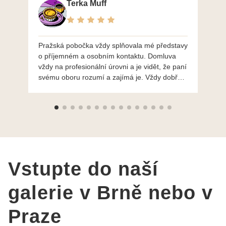
Terka Muff
Pražská pobočka vždy splňovala mé představy
Po
o příjemném a osobním kontaktu. Domluva
mo
vždy na profesionální úrovni a je vidět, že paní
ná
svému oboru rozumí a zajímá je. Vždy dobře a
do
ochotně poradily a šperky mi dělají jen radost.
Moc děkuji a doporučuji se obrátit s radou i při
výběru, jak už bylo napsáno - na požádání
Vám šperky z Brna dorazí i do Prahy. Super !!!
pí Papoušková
Vstupte do naší
galerie v Brně nebo v
Praze