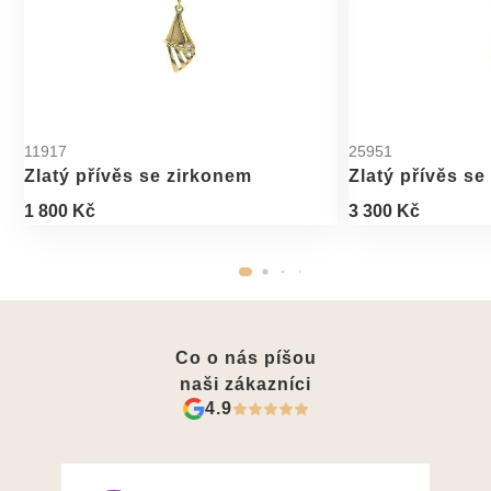
11917
25951
Zlatý přívěs se zirkonem
Zlatý přívěs se
1 800 Kč
3 300 Kč
Co o nás píšou
naši zákazníci
4.9