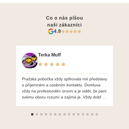
Co o nás píšou
naši zákazníci
4.9
Terka Muff
Pražská pobočka vždy splňovala mé představy
Po
o příjemném a osobním kontaktu. Domluva
mo
vždy na profesionální úrovni a je vidět, že paní
ná
svému oboru rozumí a zajímá je. Vždy dobře a
do
ochotně poradily a šperky mi dělají jen radost.
Moc děkuji a doporučuji se obrátit s radou i při
výběru, jak už bylo napsáno - na požádání
Vám šperky z Brna dorazí i do Prahy. Super !!!
pí Papoušková