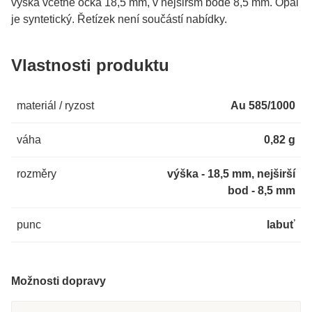
výška včetně očka 18,5 mm, v nejširšm bodě 8,5 mm. Opál
je syntetický. Řetízek není součástí nabídky.
Vlastnosti produktu
materiál / ryzost
Au 585/1000
váha
0,82 g
rozměry
výška - 18,5 mm, nejširší
bod - 8,5 mm
punc
labuť
Možnosti dopravy