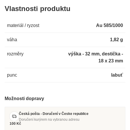
Vlastnosti produktu
materiál / ryzost
Au 585/1000
váha
1,82 g
rozměry
výška - 32 mm, destička -
18 x 23 mm
punc
labuť
Možnosti dopravy
Česká pošta - Doručení v Česke republice
Doručení kurýrem na vybranou adresu
100 Kč