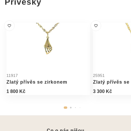
Přívěsky
11917
25951
Zlatý přívěs se zirkonem
Zlatý přívěs se
1 800 Kč
3 300 Kč
Co o nás píšou