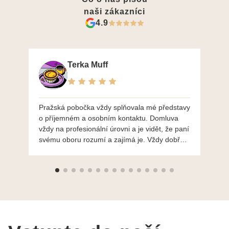
naši zákazníci
4.9
Terka Muff
Pražská pobočka vždy splňovala mé představy
Po
o příjemném a osobním kontaktu. Domluva
mo
vždy na profesionální úrovni a je vidět, že paní
ná
svému oboru rozumí a zajímá je. Vždy dobře a
do
ochotně poradily a šperky mi dělají jen radost.
Moc děkuji a doporučuji se obrátit s radou i při
výběru, jak už bylo napsáno - na požádání
Vám šperky z Brna dorazí i do Prahy. Super !!!
pí Papoušková