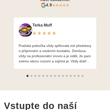
4.9
Terka Muff
Pražská pobočka vždy splňovala mé představy
Po
o příjemném a osobním kontaktu. Domluva
mo
vždy na profesionální úrovni a je vidět, že paní
ná
svému oboru rozumí a zajímá je. Vždy dobře a
do
ochotně poradily a šperky mi dělají jen radost.
Moc děkuji a doporučuji se obrátit s radou i při
výběru, jak už bylo napsáno - na požádání
Vám šperky z Brna dorazí i do Prahy. Super !!!
pí Papoušková
Vstupte do naší