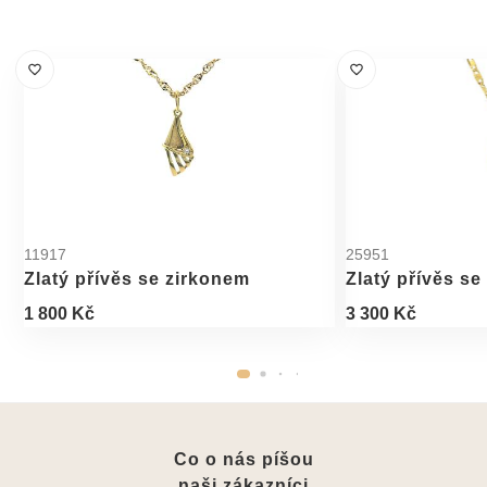
11917
25951
Zlatý přívěs se zirkonem
Zlatý přívěs se
1 800 Kč
3 300 Kč
Co o nás píšou
naši zákazníci