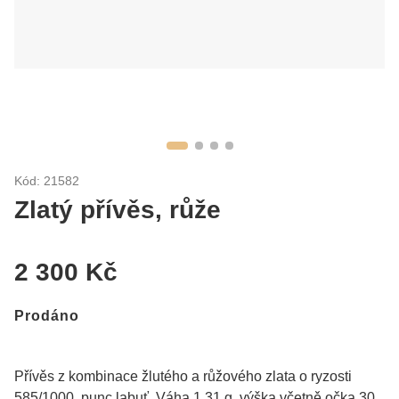
Kód: 21582
Zlatý přívěs, růže
2 300 Kč
Prodáno
Přívěs z kombinace žlutého a růžového zlata o ryzosti
585/1000, punc labuť. Váha 1,31 g, výška včetně očka 30