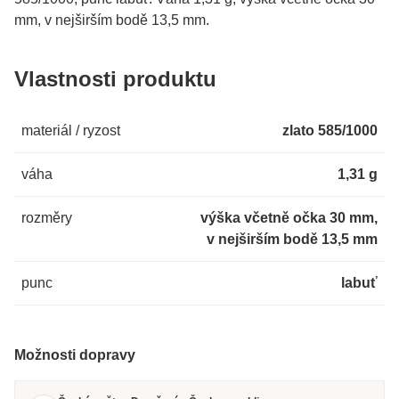
mm, v nejširším bodě 13,5 mm.
Vlastnosti produktu
materiál / ryzost
zlato 585/1000
váha
1,31 g
rozměry
výška včetně očka 30 mm,
v nejširším bodě 13,5 mm
punc
labuť
Možnosti dopravy