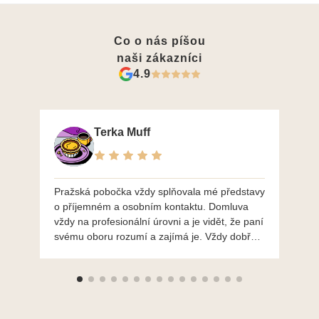
Co o nás píšou
naši zákazníci
4.9
Terka Muff
Pražská pobočka vždy splňovala mé představy
Po
o příjemném a osobním kontaktu. Domluva
mo
vždy na profesionální úrovni a je vidět, že paní
ná
svému oboru rozumí a zajímá je. Vždy dobře a
do
ochotně poradily a šperky mi dělají jen radost.
Moc děkuji a doporučuji se obrátit s radou i při
výběru, jak už bylo napsáno - na požádání
Vám šperky z Brna dorazí i do Prahy. Super !!!
pí Papoušková