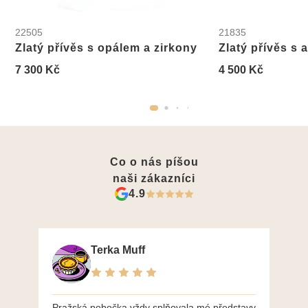
22505
21835
Zlatý přívěs s opálem a zirkony
Zlatý přívěs s
7 300 Kč
4 500 Kč
Co o nás píšou
naši zákazníci
4.9
Terka Muff
Pražská pobočka vždy splňovala mé představy
Po