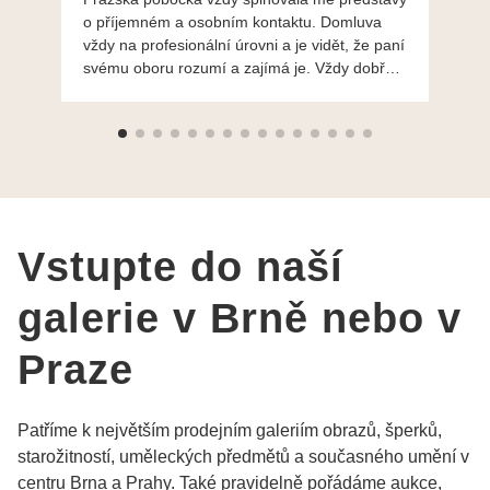
o příjemném a osobním kontaktu. Domluva
mo
vždy na profesionální úrovni a je vidět, že paní
ná
svému oboru rozumí a zajímá je. Vždy dobře a
do
ochotně poradily a šperky mi dělají jen radost.
Moc děkuji a doporučuji se obrátit s radou i při
výběru, jak už bylo napsáno - na požádání
Vám šperky z Brna dorazí i do Prahy. Super !!!
pí Papoušková
Vstupte do naší
galerie v Brně nebo v
Praze
Patříme k největším prodejním galeriím obrazů, šperků,
starožitností, uměleckých předmětů a současného umění v
centru Brna a Prahy. Také pravidelně pořádáme aukce,