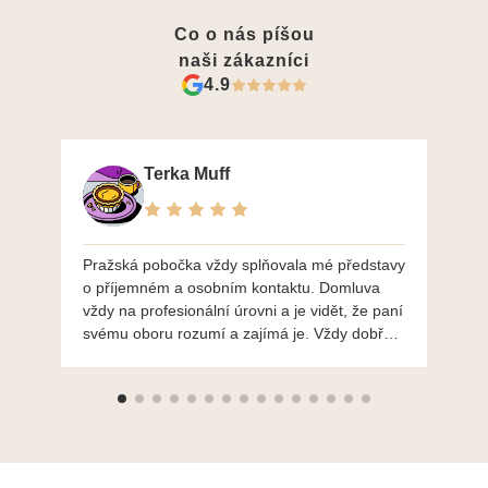
Co o nás píšou
naši zákazníci
4.9
Terka Muff
Pražská pobočka vždy splňovala mé představy
Po
o příjemném a osobním kontaktu. Domluva
mo
vždy na profesionální úrovni a je vidět, že paní
ná
svému oboru rozumí a zajímá je. Vždy dobře a
do
ochotně poradily a šperky mi dělají jen radost.
Moc děkuji a doporučuji se obrátit s radou i při
výběru, jak už bylo napsáno - na požádání
Vám šperky z Brna dorazí i do Prahy. Super !!!
pí Papoušková