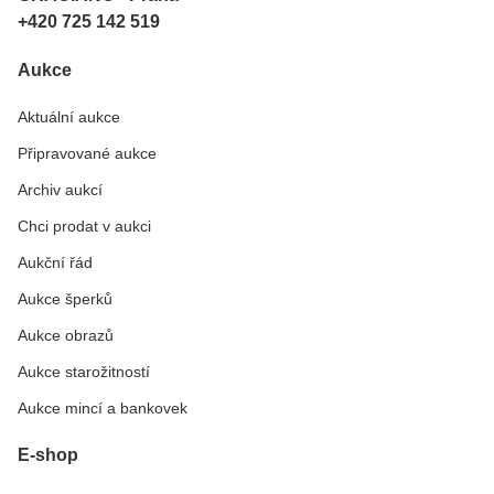
+420 725 142 519
Aukce
Aktuální aukce
Připravované aukce
Archiv aukcí
Chci prodat v aukci
Aukční řád
Aukce šperků
Aukce obrazů
Aukce starožitností
Aukce mincí a bankovek
E-shop