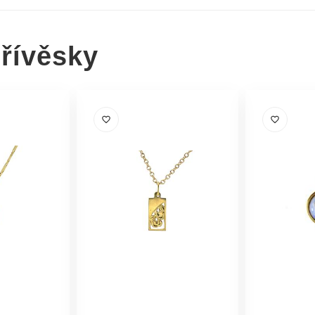
řívěsky