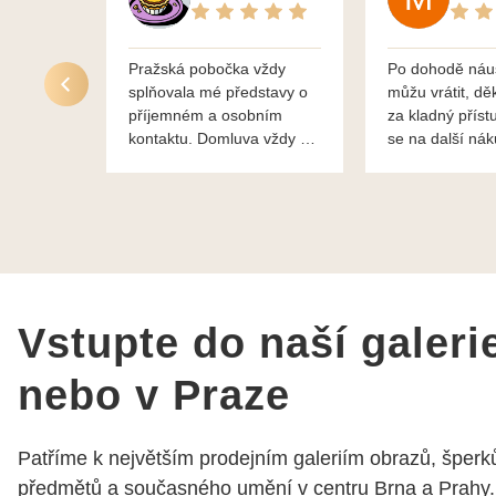
Pražská pobočka vždy
Po dohodě náu
splňovala mé představy o
můžu vrátit, dě
příjemném a osobním
za kladný příst
kontaktu. Domluva vždy na
se na další ná
profesionální úrovni a je
bylo vše bezp
vidět, že paní svému oboru
takže doporučuj
rozumí a zajímá je. Vždy
dobře a ochotně poradily a
šperky mi dělají jen radost.
Moc děkuji a doporučuji se
obrátit s radou i při výběru,
jak už bylo napsáno - na
Vstupte do naší galeri
požádání Vám šperky z
Brna dorazí i do Prahy.
nebo v Praze
Super !!! pí Papoušková
Patříme k největším prodejním galeriím obrazů, šperků
předmětů a současného umění v centru Brna a Prahy.