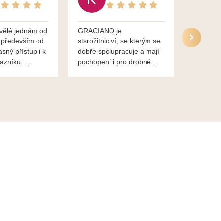
vělé jednání od
GRACIANO je
Služby g
 především od
stsrožitnictví, se kterým se
jsou po 
asný přístup i k
dobře spolupracuje a mají
nadstand
azníku.
pochopení i pro drobné
ěkuje,
chaotické jednání svvých
lavsa
klientů za což jim patří
dík...