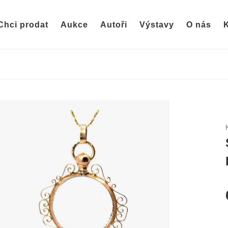
Chci prodat
Aukce
Autoři
Výstavy
O nás
K