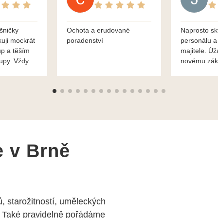
šničky
Ochota a erudované
Naprosto sk
kuji mockrát
poradenství
personálu a
up a těším
majitele. Úž
kupy. Vždy
novému zák
roblémové
Mnohokrát d
i
František H
e v Brně
, starožitností, uměleckých
 Také pravidelně pořádáme