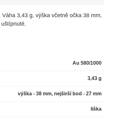
a. Váha 3,43 g, výška včetně očka 38 mm,
 uštípnuté.
Au 580/1000
3,43 g
výška - 38 mm, nejširší bod - 27 mm
liška