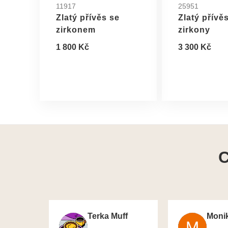
11917
25951
Zlatý přívěs se
Zlatý přívě
zirkonem
zirkony
1 800 Kč
3 300 Kč
C
Terka Muff