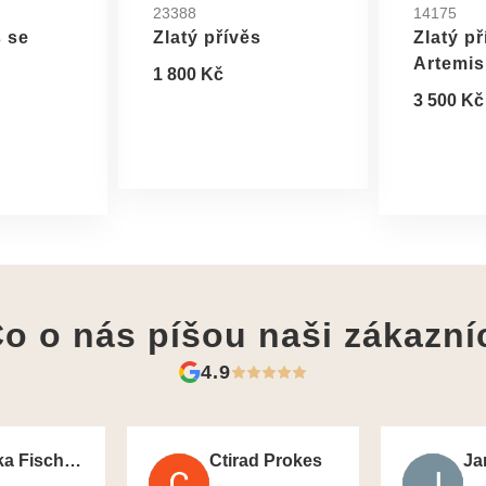
23388
14175
s se
Zlatý přívěs
Zlatý p
Artemis
1 800 Kč
3 500 Kč
o o nás píšou
naši zákazní
4.9
Monika Fischerova
Ctirad Prokes