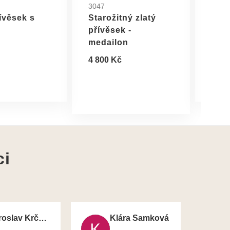
3047
2596
řívěsek s
Starožitný zlatý
Zlat
přívěsek -
chr
medailon
8 90
4 800 Kč
ci
Jaroslav Krčma
Klára Samková