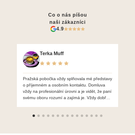
Co o nás píšou
naši zákazníci
4.9
Terka Muff
Pražská pobočka vždy splňovala mé představy
Po
o příjemném a osobním kontaktu. Domluva
mo
vždy na profesionální úrovni a je vidět, že paní
ná
svému oboru rozumí a zajímá je. Vždy dobře a
do
ochotně poradily a šperky mi dělají jen radost.
Moc děkuji a doporučuji se obrátit s radou i při
výběru, jak už bylo napsáno - na požádání
Vám šperky z Brna dorazí i do Prahy. Super !!!
pí Papoušková