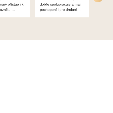
asný přístup i k
dobře spolupracuje a mají
nadstand
azníku.
pochopení i pro drobné
ěkuje,
chaotické jednání svvých
lavsa
klientů za což jim patří
dík...