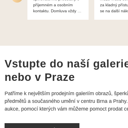
příjemném a osobním
za kladný příst
kontaktu. Domluva vždy na
se na další ná
profesionální úrovni a je
bylo vše bezp
vidět, že paní svému oboru
takže doporučuj
rozumí a zajímá je. Vždy
dobře a ochotně poradily a
šperky mi dělají jen radost.
Moc děkuji a doporučuji se
obrátit s radou i při výběru,
jak už bylo napsáno - na
Vstupte do naší galeri
požádání Vám šperky z
Brna dorazí i do Prahy.
nebo v Praze
Super !!! pí Papoušková
Patříme k největším prodejním galeriím obrazů, šperků
předmětů a současného umění v centru Brna a Prahy.
aukce, pomocí kterých vám můžeme pomoct prodat cen