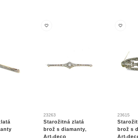
23263
23615
zlatá
Starožitná zlatá
Starožit
manty
brož s diamanty,
brož s 
Art-deco
Art-dec