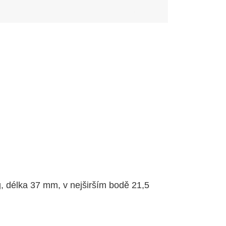
g, délka 37 mm, v nejširším bodě 21,5