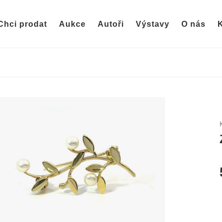
Chci prodat
Aukce
Autoři
Výstavy
O nás
K