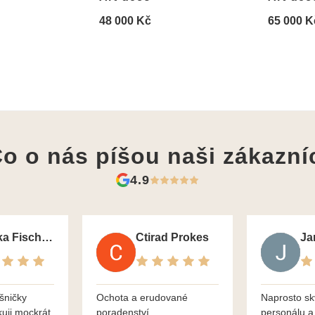
48 000 Kč
65 000 K
o o nás píšou
naši zákazní
4.9
Monika Fischerova
Ctirad Prokes
šničky
Ochota a erudované
Naprosto sk
kuji mockrát
poradenství
personálu a