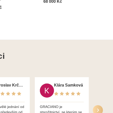
68 000 Kč
22 0
č
ci
Jaroslav Krčma
Klára Samková
vělé jednání od
GRACIANO je
Služby g
 především od
stsrožitnictví, se kterým se
jsou po 