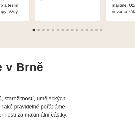
up a těším
majitele. Úž
kupy. Vždy
novému zák
roblémové
Mnohokrát d
i
František H
e v Brně
, starožitností, uměleckých
 Také pravidelně pořádáme
nosti za maximální částky.