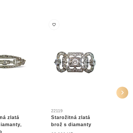
22119
1982
ná zlatá
Starožitná zlatá
Zlat
diamanty,
brož s diamanty
diam
o