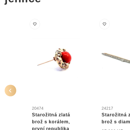
20474
24217
Starožitná zlatá
Starožitná 
brož s korálem,
brož s dia
první republika