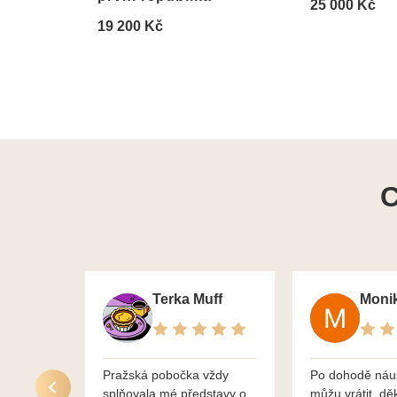
25 000 Kč
19 200 Kč
C
Terka Muff
Pražská pobočka vždy
Po dohodě náu
splňovala mé představy o
můžu vrátit, dě