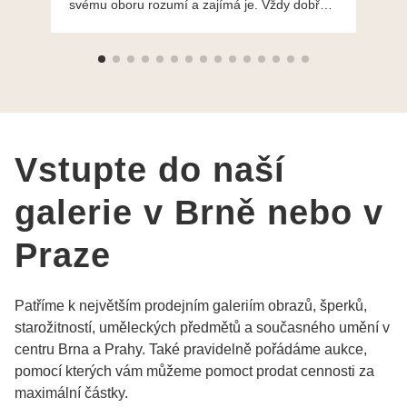
svému oboru rozumí a zajímá je. Vždy dobře a
do
ochotně poradily a šperky mi dělají jen radost.
Moc děkuji a doporučuji se obrátit s radou i při
výběru, jak už bylo napsáno - na požádání
Vám šperky z Brna dorazí i do Prahy. Super !!!
pí Papoušková
Vstupte do naší
galerie v Brně nebo v
Praze
Patříme k největším prodejním galeriím obrazů, šperků,
starožitností, uměleckých předmětů a současného umění v
centru Brna a Prahy. Také pravidelně pořádáme aukce,
pomocí kterých vám můžeme pomoct prodat cennosti za
maximální částky.