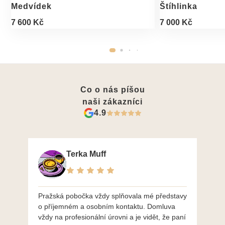
Medvídek
Štíhlinka
7 600 Kč
7 000 Kč
Co o nás píšou
naši zákazníci
4.9
Terka Muff
Pražská pobočka vždy splňovala mé představy
Po
o příjemném a osobním kontaktu. Domluva
mo
vždy na profesionální úrovni a je vidět, že paní
ná