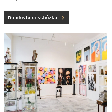
Domluvte si schůzku