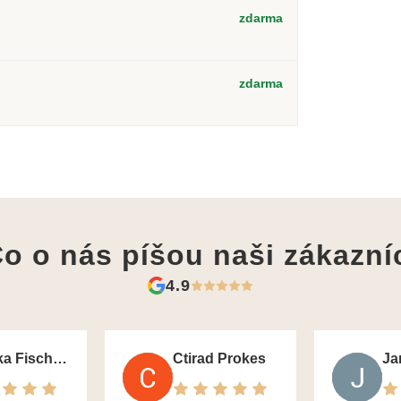
zdarma
zdarma
o o nás píšou
naši zákazní
4.9
Monika Fischerova
Ctirad Prokes