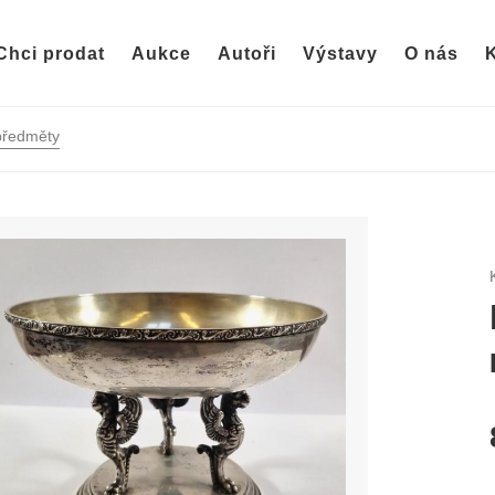
Chci prodat
Aukce
Autoři
Výstavy
O nás
K
 předměty