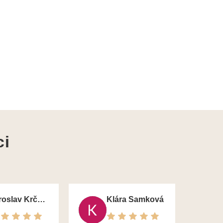
ci
Jaroslav Krčma
Klára Samková