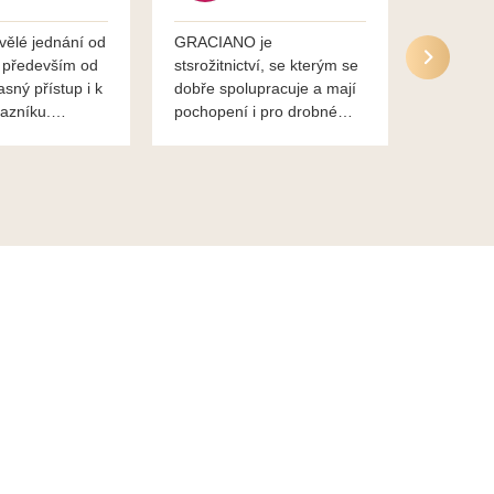
vělé jednání od
GRACIANO je
Služby g
 především od
stsrožitnictví, se kterým se
jsou po 
asný přístup i k
dobře spolupracuje a mají
nadstand
azníku.
pochopení i pro drobné
ěkuje,
chaotické jednání svvých
lavsa
klientů za což jim patří
dík...