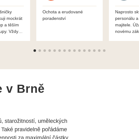
šničky
Ochota a erudované
Naprosto sk
kuji mockrát
poradenství
personálu a
up a těším
majitele. Úž
kupy. Vždy
novému zák
roblémové
Mnohokrát d
i
František H
e v Brně
, starožitností, uměleckých
 Také pravidelně pořádáme
nosti za maximální částky.