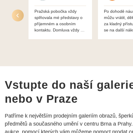
Pražská pobočka vždy
Po dohodě náu
splňovala mé představy o
můžu vrátit, dě
příjemném a osobním
za kladný příst
kontaktu. Domluva vždy na
se na další ná
profesionální úrovni a je
bylo vše bezp
vidět, že paní svému oboru
takže doporučuj
rozumí a zajímá je. Vždy
dobře a ochotně poradily a
šperky mi dělají jen radost.
Moc děkuji a doporučuji se
obrátit s radou i při výběru,
jak už bylo napsáno - na
Vstupte do naší galeri
požádání Vám šperky z
Brna dorazí i do Prahy.
nebo v Praze
Super !!! pí Papoušková
Patříme k největším prodejním galeriím obrazů, šperků
předmětů a současného umění v centru Brna a Prahy.
aukce, pomocí kterých vám můžeme pomoct prodat cen