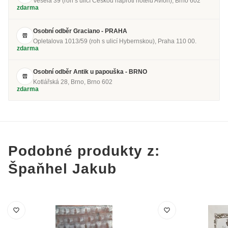
Veselá 39 (roh s ulicí Českou naproti hotelu Avion), Brno 602
zdarma
Osobní odběr Graciano - PRAHA
Opletalova 1013/59 (roh s ulicí Hybernskou), Praha 110 00.
zdarma
Osobní odběr Antik u papouška - BRNO
Kotlářská 28, Brno, Brno 602
zdarma
Podobné produkty z:
Špaňhel Jakub