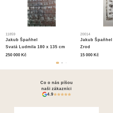
11859
20014
Jakub Špaňhel
Jakub Špaňhel
Svatá Ludmila 180 x 135 cm
Zrod
250 000 Kč
15 000 Kč
Co o nás píšou
naši zákazníci
4.9