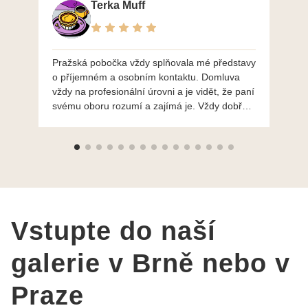
Terka Muff
Pražská pobočka vždy splňovala mé představy
Po
o příjemném a osobním kontaktu. Domluva
mo
vždy na profesionální úrovni a je vidět, že paní
ná
svému oboru rozumí a zajímá je. Vždy dobře a
do
ochotně poradily a šperky mi dělají jen radost.
Moc děkuji a doporučuji se obrátit s radou i při
výběru, jak už bylo napsáno - na požádání
Vám šperky z Brna dorazí i do Prahy. Super !!!
pí Papoušková
Vstupte do naší
galerie v Brně nebo v
Praze