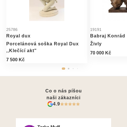
25786
19191
Royal dux
Babraj Konrád
Porcelánová soška Royal Dux
Živly
,,Klečící akt"
70 000 Kč
7 500 Kč
Co o nás píšou
naši zákazníci
4.9