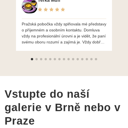
Terka Muff
Pražská pobočka vždy splňovala mé představy
Po
o příjemném a osobním kontaktu. Domluva
mo
vždy na profesionální úrovni a je vidět, že paní
ná
svému oboru rozumí a zajímá je. Vždy dobře a
do
ochotně poradily a šperky mi dělají jen radost.
Moc děkuji a doporučuji se obrátit s radou i při
výběru, jak už bylo napsáno - na požádání
Vám šperky z Brna dorazí i do Prahy. Super !!!
pí Papoušková
Vstupte do naší
galerie v Brně nebo v
Praze