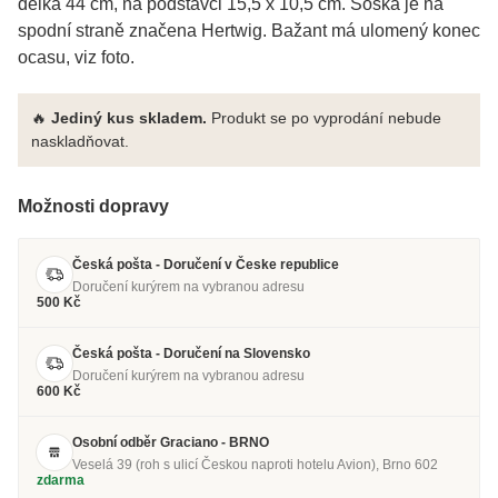
délka 44 cm, na podstavci 15,5 x 10,5 cm. Soška je na
spodní straně značena Hertwig. Bažant má ulomený konec
ocasu, viz foto.
🔥
Jediný kus skladem.
Produkt se po vyprodání nebude
naskladňovat.
Možnosti dopravy
Česká pošta - Doručení v Česke republice
Doručení kurýrem na vybranou adresu
500 Kč
Česká pošta - Doručení na Slovensko
Doručení kurýrem na vybranou adresu
600 Kč
Osobní odběr Graciano - BRNO
Veselá 39 (roh s ulicí Českou naproti hotelu Avion), Brno 602
zdarma