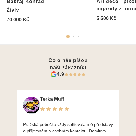
Babraj Konrád
Art deco - piko
cigarety z por
Živly
5 500 Kč
70 000 Kč
Co o nás píšou
naši zákazníci
4.9
Terka Muff
Pražská pobočka vždy splňovala mé představy
Po
o příjemném a osobním kontaktu. Domluva
mo