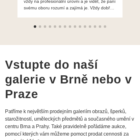
vždy na profesionální úrovni a je vidět, že paní
ná
svému oboru rozumí a zajímá je. Vždy dobře a
do
ochotně poradily a šperky mi dělají jen radost.
Moc děkuji a doporučuji se obrátit s radou i při
výběru, jak už bylo napsáno - na požádání
Vám šperky z Brna dorazí i do Prahy. Super !!!
pí Papoušková
Vstupte do naší
galerie v Brně nebo v
Praze
Patříme k největším prodejním galeriím obrazů, šperků,
starožitností, uměleckých předmětů a současného umění v
centru Brna a Prahy. Také pravidelně pořádáme aukce,
pomocí kterých vám můžeme pomoct prodat cennosti za