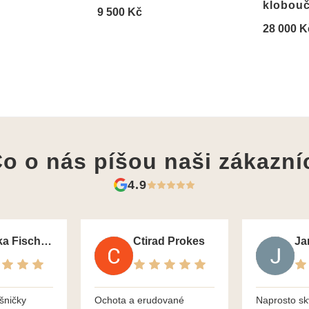
klobou
9 500 Kč
28 000 K
o o nás píšou
naši zákazní
4.9
Monika Fischerova
Ctirad Prokes
šničky
Ochota a erudované
Naprosto sk