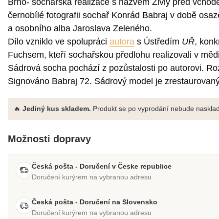
Brno- sochařská realizace s názvem Živly před vchode
černobílé fotografii sochař Konrád Babraj v době osaz
a osobního alba Jaroslava Zeleného.
Dílo vzniklo ve spolupráci
autora
s Ústředím
UŘ
, konk
Fuchsem, kteří sochařskou předlohu realizovali v mědi
Sádrová socha pochází z pozůstalosti po autorovi. R
Signováno Babraj 72. Sádrový model je zrestaurovaný,
🔥
Jediný kus skladem.
Produkt se po vyprodání nebude nasklad
Možnosti dopravy
Česká pošta - Doručení v Česke republice
Doručení kurýrem na vybranou adresu
Česká pošta - Doručení na Slovensko
Doručení kurýrem na vybranou adresu