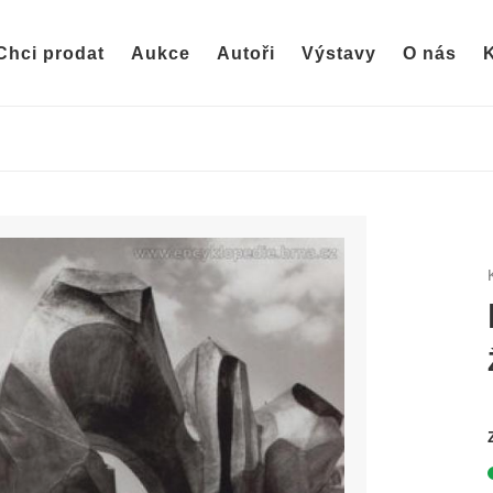
Chci prodat
Aukce
Autoři
Výstavy
O nás
K