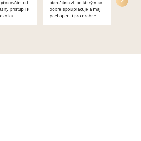
 především od
stsrožitnictví, se kterým se
jsou po 
asný přístup i k
dobře spolupracuje a mají
nadstand
azníku.
pochopení i pro drobné
ěkuje,
chaotické jednání svvých
lavsa
klientů za což jim patří
dík...