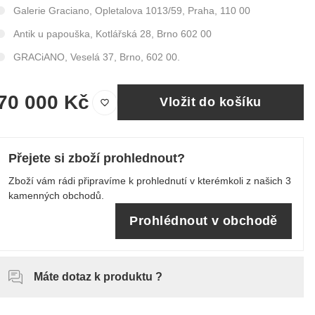
Galerie Graciano, Opletalova 1013/59, Praha, 110 00
Antik u papouška, Kotlářská 28, Brno 602 00
GRACiANO, Veselá 37, Brno, 602 00.
70 000 Kč
Vložit do košíku
Přejete si zboží prohlednout?
Zboží vám rádi připravíme k prohlednutí v kterémkoli z našich 3
kamenných obchodů.
Prohlédnout v obchodě
Máte dotaz k produktu ?