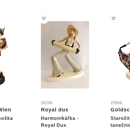
26256
23556
Wien
Royal dux
Goldsc
soška
Harmonikářka -
Staroži
Royal Dux
tanečni