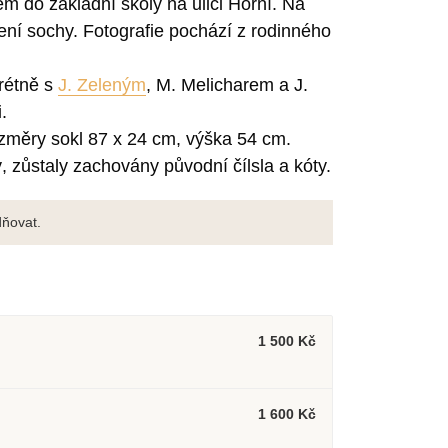
m do základní školy na ulici Horní. Na
ení sochy. Fotografie pochází z rodinného
rétně s
J. Zeleným
, M. Melicharem a J.
.
ozměry sokl 87 x 24 cm, výška 54 cm.
 zůstaly zachovány původní čílsla a kóty.
ňovat.
1 500 Kč
1 600 Kč