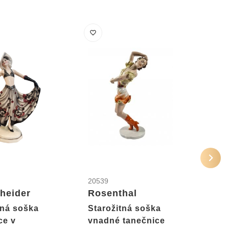
20539
2468
heider
Rosenthal
Art 
sošk
tná soška
Starožitná soška
har
ce v
vnadné tanečnice