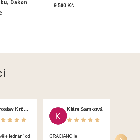
čku, Dakon
7 50
9 500 Kč
č
ci
Jaroslav Krčma
Klára Samková
vělé jednání od
GRACIANO je
Služby g