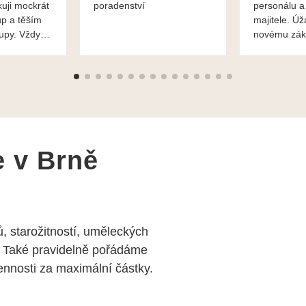
kuji mockrát
poradenství
personálu a
up a těším
majitele. Úž
kupy. Vždy
novému zák
roblémové
Mnohokrát d
i
František H
e v Brně
, starožitností, uměleckých
 Také pravidelně pořádáme
nosti za maximální částky.