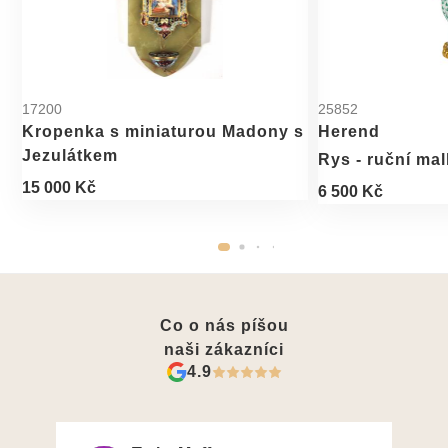
17200
25852
Kropenka s miniaturou Madony s
Herend
Jezulátkem
Rys - ruční ma
15 000 Kč
6 500 Kč
Co o nás píšou
naši zákazníci
4.9