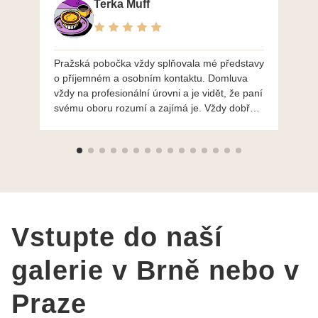
Terka Muff
Pražská pobočka vždy splňovala mé představy
Po
o příjemném a osobním kontaktu. Domluva
mo
vždy na profesionální úrovni a je vidět, že paní
ná
svému oboru rozumí a zajímá je. Vždy dobře a
do
ochotně poradily a šperky mi dělají jen radost.
Moc děkuji a doporučuji se obrátit s radou i při
výběru, jak už bylo napsáno - na požádání
Vám šperky z Brna dorazí i do Prahy. Super !!!
pí Papoušková
Vstupte do naší
galerie v Brně nebo v
Praze