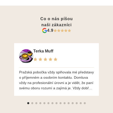
Co o nás píšou
naši zákazníci
4.9
Terka Muff
Pražská pobočka vždy splňovala mé představy
Po
o příjemném a osobním kontaktu. Domluva
mo
vždy na profesionální úrovni a je vidět, že paní
ná
svému oboru rozumí a zajímá je. Vždy dobře a
do
ochotně poradily a šperky mi dělají jen radost.
Moc děkuji a doporučuji se obrátit s radou i při
výběru, jak už bylo napsáno - na požádání
Vám šperky z Brna dorazí i do Prahy. Super !!!