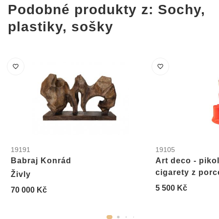
Podobné produkty z: Sochy,
plastiky, sošky
19191
19105
Babraj Konrád
Art deco - piko
cigarety z por
Živly
5 500 Kč
70 000 Kč